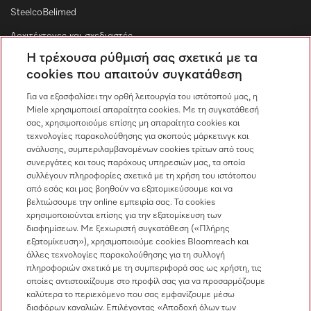
SteelcoBelimed
Αρχιτέκτονες και σχεδιαστές
Η τρέχουσα ρύθμισή σας σχετικά με τα
Για εμπορικούς συνεργάτες
cookies που απαιτούν συγκατάθεση
Προμηθευτές
Για να εξασφαλίσει την ορθή λειτουργία του ιστότοπού μας, η
Miele χρησιμοποιεί απαραίτητα cookies. Με τη συγκατάθεσή
σας, χρησιμοποιούμε επίσης μη απαραίτητα cookies και
Επικοινωνία
τεχνολογίες παρακολούθησης για σκοπούς μάρκετινγκ και
ανάλυσης, συμπεριλαμβανομένων cookies τρίτων από τους
Επισκόπηση επικοινωνίας
συνεργάτες και τους παρόχους υπηρεσιών μας, τα οποία
συλλέγουν πληροφορίες σχετικά με τη χρήση του ιστότοπου
Πωλήσεις
από εσάς και μας βοηθούν να εξατομικεύσουμε και να
210 6794444
βελτιώσουμε την online εμπειρία σας. Τα cookies
χρησιμοποιούνται επίσης για την εξατομίκευση των
Εξυπηρέτηση πελατών
διαφημίσεων. Με ξεχωριστή συγκατάθεση («Πλήρης
210 6794444
εξατομίκευση»), χρησιμοποιούμε cookies Bloomreach και
άλλες τεχνολογίες παρακολούθησης για τη συλλογή
πληροφοριών σχετικά με τη συμπεριφορά σας ως χρήστη, τις
οποίες αντιστοιχίζουμε στο προφίλ σας για να προσαρμόζουμε
καλύτερα το περιεχόμενο που σας εμφανίζουμε μέσω
διαφόρων καναλιών. Επιλέγοντας «Αποδοχή όλων των