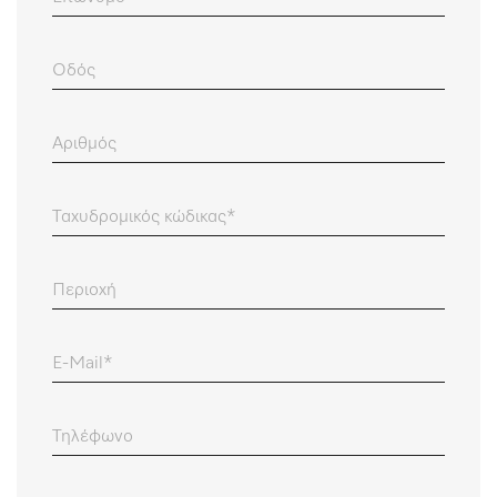
Οδός
Αριθμός
Ταχυδρομικός κώδικας
Περιοχή
E-Mail
Τηλέφωνο