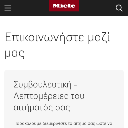
ΚΛΆΔΟΙ
Επικοινωνήστε μαζί
KNOWLEDGE HUB
μας
ΠΡΟΪΌΝΤΑ
SHOP
Συμβουλευτική -
SERVICE ΚΑΙ ΥΠΟΣΤΉΡΙΞΗ
Λεπτομέρειες του
ΟΙΚΙΑΚΟΊ ΠΕΛΆΤΕΣ
αιτήματός σας
Αναζήτηση
Παρακαλούμε διευκρινίστε το αίτημά σας ώστε να