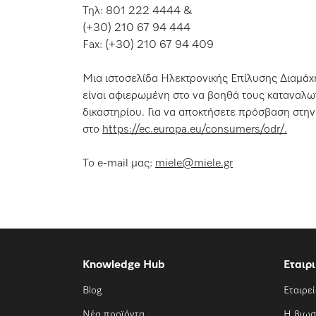
Τηλ: 801 222 4444 &
Λίστα επιθυμιών
(+30) 210 67 94 444
Fax: (+30) 210 67 94 409
Μια ιστοσελίδα Ηλεκτρονικής Επίλυσης Διαμάχης
είναι αφιερωμένη στο να βοηθά τους καταναλωτ
δικαστηρίου. Για να αποκτήσετε πρόσβαση στη
στο
https://ec.europa.eu/consumers/odr/.
Το e-mail μας:
miele@miele.gr
Knowledge Hub
Εταιρ
Blog
Εταιρε
Νέα προϊόντα
Η βιωσ