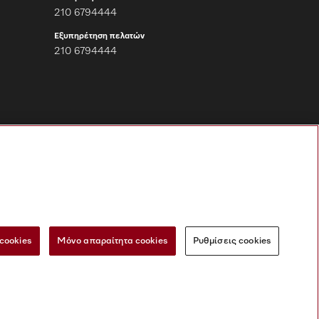
210 6794444
Εξυπηρέτηση πελατών
210 6794444
Ακολουθήστε τη
Miele Professional
cookies
Μόνο απαραίτητα cookies
Ρυθμίσεις cookies
ΕΠΙΚΟΙΝΩΝΊΑ