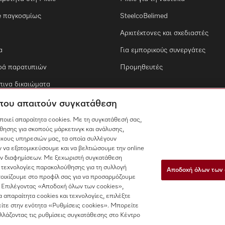
e παγκοσμίως
SteelcoBelimed
Αρχιτέκτονες και σχεδιαστές
α
Για εμπορικούς συνεργάτες
ρά παρατυπιών
Προμηθευτές
ινα δικαιώματα
 που απαιτούν συγκατάθεση
οποιεί απαραίτητα cookies. Με τη συγκατάθεσή σας,
θησης για σκοπούς μάρκετινγκ και ανάλυσης,
χους υπηρεσιών μας, τα οποία συλλέγουν
 να εξατομικεύσουμε και να βελτιώσουμε την online
των διαφημίσεων. Με ξεχωριστή συγκατάθεση
 τεχνολογίες παρακολούθησης για τη συλλογή
Αποδοχή όλων των 
τοιχίζουμε στο προφίλ σας για να προσαρμόζουμε
 Επιλέγοντας «Αποδοχή όλων των cookies»,
τα απαραίτητα cookies και τεχνολογίες, επιλέξτε
ίτε στην ενότητα «Ρυθμίσεις cookies». Μπορείτε
αλλάζοντας τις ρυθμίσεις συγκατάθεσης στο Κέντρο