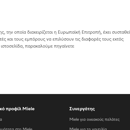
, την οποία διαχειρίζεται η Ευρωπαϊκή Επιτροπή, έχει συσταθεί
ές και τους εμπόρους να επιλύσουν τις διαφορές τους εκτός
ν ιστοσελίδα, παρακαλούμε πηγαίνετε
ικό προφίλ Miele
Συνεργάτης
ία
Miele για οικιακούς πελάτες
ιμότητα στη Miele
Miele για τη ναυτιλία