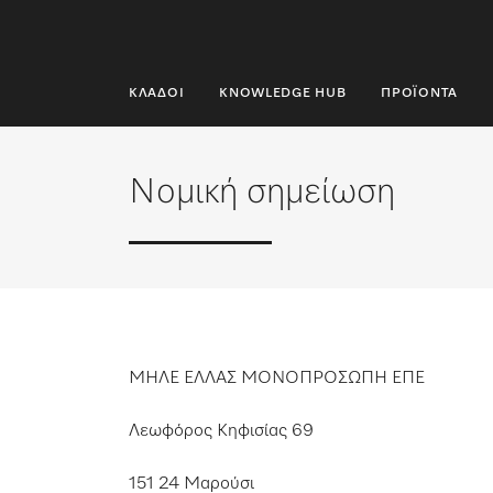
ΚΛΆΔΟΙ
KNOWLEDGE HUB
ΠΡΟΪΌΝΤΑ
ΚΛΆΔΟΙ
KNOWLEDGE HUB
Νομική σημείωση
ΠΡΟΪΌΝΤΑ
SHOP
SERVICE ΚΑΙ ΥΠΟΣΤΉΡΙΞΗ
ΜΗΛΕ ΕΛΛΑΣ ΜΟΝΟΠΡΟΣΩΠΗ ΕΠΕ
ΟΙΚΙΑΚΟΊ ΠΕΛΆΤΕΣ
Λεωφόρος Κηφισίας 69
Αναζήτηση
151 24 Μαρούσι