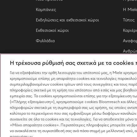
Καμπάνιες
Η Miel
Εκδηλώσεις και εκθεσιακοί χώροι
Τύπος
Εκθεσιακοί χώροι
Καριέρ
Φυλλάδια
Αναφο
Ανθρώπ
Η τρέχουσα ρύθμισή σας σχετικά με τα cookies
Για να εξασφαλίσει την ορθή λειτουργία του ιστότοπού μας, η Miele χρησιμ
χρησιμοποιούμε επίσης μη απαραίτητα cookies και τεχνολογίες παρακολού
συμπεριλαμβανομένων cookies τρίτων από τους συνεργάτες και τους παρό
πληροφορίες σχετικά με τη χρήση του ιστότοπου από εσάς και μας βοηθούν
εμπειρία σας. Τα cookies χρησιμοποιούνται επίσης για την εξατομίκευση 
(«Πλήρης εξατομίκευση»), χρησιμοποιούμε cookies Bloomreach και άλλες
πληροφοριών σχετικά με τη συμπεριφορά σας ως χρήστη, τις οποίες αντισ
καλύτερα το περιεχόμενο που σας εμφανίζουμε μέσω διαφόρων καναλιών.
συναινείτε σε όλα τα cookies και τις τεχνολογίες. Για να αποδεχτείτε μόνο 
«Μόνο απαραίτητα cookies». Περισσότερες πληροφορίες μπορείτε να βρε
να ανακαλέσετε τη συγκατάθεσή σας ανά πάσα στιγμή με μελλοντική ισχύ, 
προτιμήσεων.