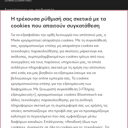
SteelcoBelimed
Αρχιτέκτονες και σχεδιαστές
Η τρέχουσα ρύθμισή σας σχετικά με τα
Για εμπορικούς συνεργάτες
cookies που απαιτούν συγκατάθεση
Προμηθευτές
Για να εξασφαλίσει την ορθή λειτουργία του ιστότοπού μας, η
Miele χρησιμοποιεί απαραίτητα cookies. Με τη συγκατάθεσή
σας, χρησιμοποιούμε επίσης μη απαραίτητα cookies και
Επικοινωνία
τεχνολογίες παρακολούθησης για σκοπούς μάρκετινγκ και
ανάλυσης, συμπεριλαμβανομένων cookies τρίτων από τους
Επισκόπηση επικοινωνίας
συνεργάτες και τους παρόχους υπηρεσιών μας, τα οποία
συλλέγουν πληροφορίες σχετικά με τη χρήση του ιστότοπου
Πωλήσεις
από εσάς και μας βοηθούν να εξατομικεύσουμε και να
210 6794444
βελτιώσουμε την online εμπειρία σας. Τα cookies
χρησιμοποιούνται επίσης για την εξατομίκευση των
Εξυπηρέτηση πελατών
διαφημίσεων. Με ξεχωριστή συγκατάθεση («Πλήρης
210 6794444
εξατομίκευση»), χρησιμοποιούμε cookies Bloomreach και
άλλες τεχνολογίες παρακολούθησης για τη συλλογή
πληροφοριών σχετικά με τη συμπεριφορά σας ως χρήστη, τις
οποίες αντιστοιχίζουμε στο προφίλ σας για να προσαρμόζουμε
καλύτερα το περιεχόμενο που σας εμφανίζουμε μέσω
διαφόρων καναλιών. Επιλέγοντας «Αποδοχή όλων των
cookies», συναινείτε σε όλα τα cookies και τις τεχνολογίες. Για