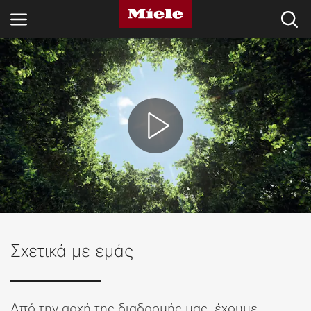
ΚΛΆΔΟΙ
KNOWLEDGE HUB
ΠΡΟΪΌΝΤΑ
SHOP
SERVICE ΚΑΙ ΥΠΟΣΤΉΡΙΞΗ
ΟΙΚΙΑΚΟΊ ΠΕΛΆΤΕΣ
Σχετικά με εμάς
Αναζήτηση
Από την αρχή της διαδρομής μας, έχουμε