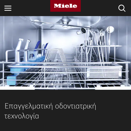
ΚΛΆΔΟΙ
KNOWLEDGE HUB
ΠΡΟΪΌΝΤΑ
SHOP
SERVICE ΚΑΙ ΥΠΟΣΤΉΡΙΞΗ
ΟΙΚΙΑΚΟΊ ΠΕΛΆΤΕΣ
Επαγγελματική οδοντιατρική
τεχνολογία
Αναζήτηση