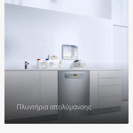
​Πλυντήρια απολύμανσης