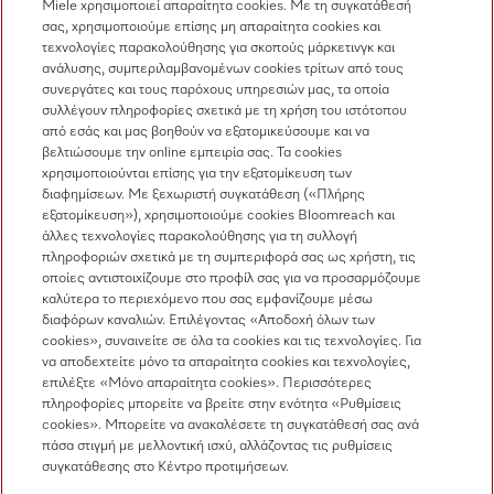
Miele χρησιμοποιεί απαραίτητα cookies. Με τη συγκατάθεσή
σας, χρησιμοποιούμε επίσης μη απαραίτητα cookies και
Επικοινωνία
τεχνολογίες παρακολούθησης για σκοπούς μάρκετινγκ και
ανάλυσης, συμπεριλαμβανομένων cookies τρίτων από τους
Επισκόπηση επικοινωνίας
συνεργάτες και τους παρόχους υπηρεσιών μας, τα οποία
συλλέγουν πληροφορίες σχετικά με τη χρήση του ιστότοπου
Πωλήσεις
από εσάς και μας βοηθούν να εξατομικεύσουμε και να
210 6794444
βελτιώσουμε την online εμπειρία σας. Τα cookies
χρησιμοποιούνται επίσης για την εξατομίκευση των
Εξυπηρέτηση πελατών
διαφημίσεων. Με ξεχωριστή συγκατάθεση («Πλήρης
210 6794444
εξατομίκευση»), χρησιμοποιούμε cookies Bloomreach και
άλλες τεχνολογίες παρακολούθησης για τη συλλογή
πληροφοριών σχετικά με τη συμπεριφορά σας ως χρήστη, τις
οποίες αντιστοιχίζουμε στο προφίλ σας για να προσαρμόζουμε
καλύτερα το περιεχόμενο που σας εμφανίζουμε μέσω
διαφόρων καναλιών. Επιλέγοντας «Αποδοχή όλων των
cookies», συναινείτε σε όλα τα cookies και τις τεχνολογίες. Για
να αποδεχτείτε μόνο τα απαραίτητα cookies και τεχνολογίες,
Ακολουθήστε τη Miele Professional
επιλέξτε «Μόνο απαραίτητα cookies». Περισσότερες
πληροφορίες μπορείτε να βρείτε στην ενότητα «Ρυθμίσεις
cookies». Μπορείτε να ανακαλέσετε τη συγκατάθεσή σας ανά
πάσα στιγμή με μελλοντική ισχύ, αλλάζοντας τις ρυθμίσεις
συγκατάθεσης στο Κέντρο προτιμήσεων.
Προστασία δεδομένων