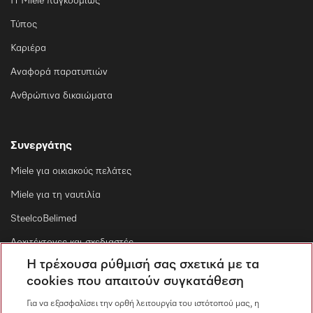
Η Miele παγκοσμίως
Τύπος
Καριέρα
Αναφορά παρατυπιών
Ανθρώπινα δικαιώματα
Συνεργάτης
Miele για οικιακούς πελάτες
Miele για τη ναυτιλία
SteelcoBelimed
Αρχιτέκτονες και σχεδιαστές
Η τρέχουσα ρύθμισή σας σχετικά με τα
Για εμπορικούς συνεργάτες
cookies που απαιτούν συγκατάθεση
Προμηθευτές
Για να εξασφαλίσει την ορθή λειτουργία του ιστότοπού μας, η