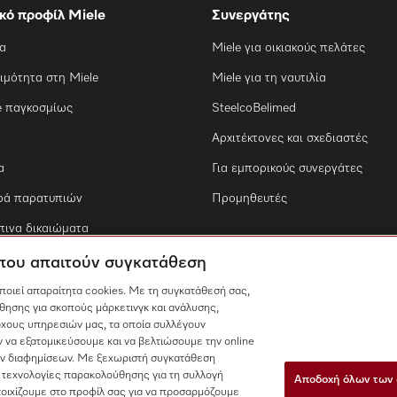
ικό προφίλ Miele
Συνεργάτης
ία
Miele για οικιακούς πελάτες
ιμότητα στη Miele
Miele για τη ναυτιλία
e παγκοσμίως
SteelcoBelimed
Αρχιτέκτονες και σχεδιαστές
α
Για εμπορικούς συνεργάτες
ρά παρατυπιών
Προμηθευτές
ινα δικαιώματα
 που απαιτούν συγκατάθεση
οποιεί απαραίτητα cookies. Με τη συγκατάθεσή σας,
θησης για σκοπούς μάρκετινγκ και ανάλυσης,
χους υπηρεσιών μας, τα οποία συλλέγουν
 να εξατομικεύσουμε και να βελτιώσουμε την online
των διαφημίσεων. Με ξεχωριστή συγκατάθεση
 τεχνολογίες παρακολούθησης για τη συλλογή
Αποδοχή όλων των 
τοιχίζουμε στο προφίλ σας για να προσαρμόζουμε