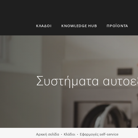
ΚΛΆΔΟΙ
KNOWLEDGE HUB
ΠΡΟΪΌΝΤΑ
ΚΛΆΔΟΙ
KNOWLEDGE HUB
ΠΡΟΪΌΝΤΑ
Συστήματα αυτο
SHOP
SERVICE ΚΑΙ ΥΠΟΣΤΉΡΙΞΗ
ΟΙΚΙΑΚΟΊ ΠΕΛΆΤΕΣ
Αναζήτηση
Αρχική σελίδα
Κλάδοι
Εφαρμογές self-service