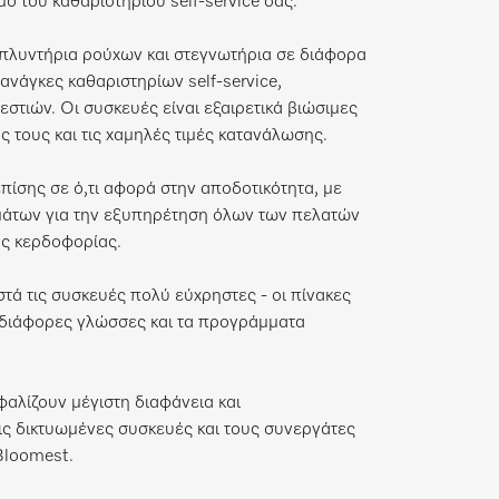
ό του καθαριστηρίου self-service σας.
πλυντήρια ρούχων και στεγνωτήρια σε διάφορα
ανάγκες καθαριστηρίων self-service,
εστιών. Οι συσκευές είναι εξαιρετικά βιώσιμες
ς τους και τις χαμηλές τιμές κατανάλωσης.
ίσης σε ό,τι αφορά στην αποδοτικότητα, με
μάτων για την εξυπηρέτηση όλων των πελατών
ης κερδοφορίας.
στά τις συσκευές πολύ εύχρηστες - οι πίνακες
ε διάφορες γλώσσες και τα προγράμματα
αλίζουν μέγιστη διαφάνεια και
ις δικτυωμένες συσκευές και τους συνεργάτες
Bloomest.