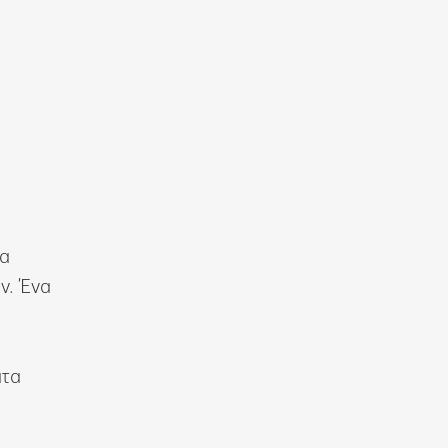
Η
ια
ν. Ένα
ατα