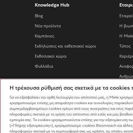
Knowledge Hub
Εταιρ
Blog
Εταιρε
Νέα προϊόντα
Η βιωσ
Καμπάνιες
Η Miel
Εκδηλώσεις και εκθεσιακοί χώροι
Τύπος
Εκθεσιακοί χώροι
Καριέρ
Φυλλάδια
Αναφο
Ανθρώπ
Η τρέχουσα ρύθμισή σας σχετικά με τα cookies
Για να εξασφαλίσει την ορθή λειτουργία του ιστότοπού μας, η Miele χρησιμ
χρησιμοποιούμε επίσης μη απαραίτητα cookies και τεχνολογίες παρακολού
συμπεριλαμβανομένων cookies τρίτων από τους συνεργάτες και τους παρό
πληροφορίες σχετικά με τη χρήση του ιστότοπου από εσάς και μας βοηθούν
εμπειρία σας. Τα cookies χρησιμοποιούνται επίσης για την εξατομίκευση 
(«Πλήρης εξατομίκευση»), χρησιμοποιούμε cookies Bloomreach και άλλες
πληροφοριών σχετικά με τη συμπεριφορά σας ως χρήστη, τις οποίες αντισ