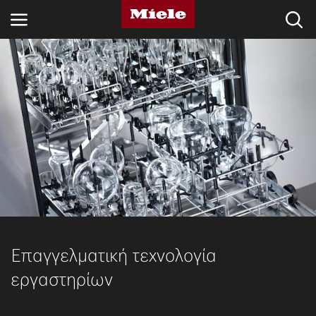
ΚΛΆΔΟΙ
KNOWLEDGE HUB
ΠΡΟΪΌΝΤΑ
SHOP
SERVICE ΚΑΙ ΥΠΟΣΤΉΡΙΞΗ
ΟΙΚΙΑΚΟΊ ΠΕΛΆΤΕΣ
Επαγγελματική τεχνολογία
εργαστηρίων
Αναζήτηση