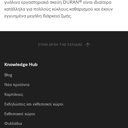
γυάλινα εργαστηριακά σκεύη DURAN® είναι ιδιαίτερα
κατάλληλα για πολλούς κύκλους καθαρισμού και έχουν
εγγυημένα μεγάλη διάρκεια ζωής.
ΣΤΗΝ ΑΡΧΉ ΤΗΣ ΣΕΛΊΔΑΣ
Knowledge Hub
Blog
Νέα προϊόντα
Καμπάνιες
Εκδηλώσεις και εκθεσιακοί χώροι
Εκθεσιακοί χώροι
Φυλλάδια