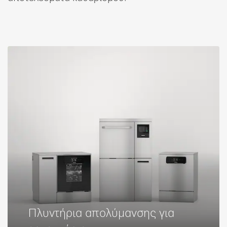
Πλυντήρια απoλύμανσης για