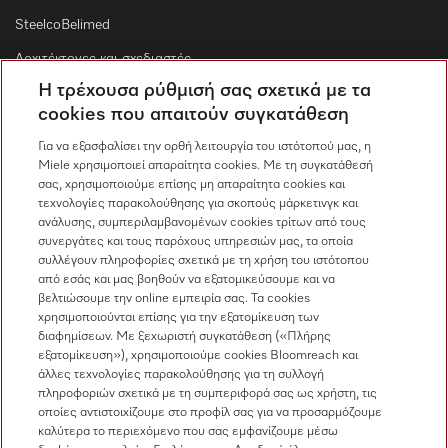
SteelcoBelimed
Αρχιτέκτονες και σχεδιαστές
Η τρέχουσα ρύθμισή σας σχετικά με τα
Για εμπορικούς συνεργάτες
cookies που απαιτούν συγκατάθεση
Προμηθευτές
Για να εξασφαλίσει την ορθή λειτουργία του ιστότοπού μας, η
Miele χρησιμοποιεί απαραίτητα cookies. Με τη συγκατάθεσή
σας, χρησιμοποιούμε επίσης μη απαραίτητα cookies και
Επικοινωνία
τεχνολογίες παρακολούθησης για σκοπούς μάρκετινγκ και
ανάλυσης, συμπεριλαμβανομένων cookies τρίτων από τους
Επισκόπηση επικοινωνίας
συνεργάτες και τους παρόχους υπηρεσιών μας, τα οποία
συλλέγουν πληροφορίες σχετικά με τη χρήση του ιστότοπου
Πωλήσεις
από εσάς και μας βοηθούν να εξατομικεύσουμε και να
210 6794444
βελτιώσουμε την online εμπειρία σας. Τα cookies
χρησιμοποιούνται επίσης για την εξατομίκευση των
Εξυπηρέτηση πελατών
διαφημίσεων. Με ξεχωριστή συγκατάθεση («Πλήρης
210 6794444
εξατομίκευση»), χρησιμοποιούμε cookies Bloomreach και
άλλες τεχνολογίες παρακολούθησης για τη συλλογή
πληροφοριών σχετικά με τη συμπεριφορά σας ως χρήστη, τις
οποίες αντιστοιχίζουμε στο προφίλ σας για να προσαρμόζουμε
καλύτερα το περιεχόμενο που σας εμφανίζουμε μέσω