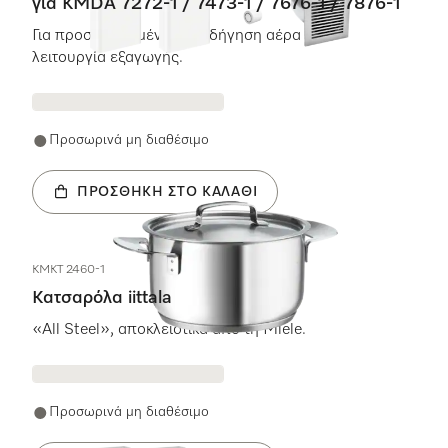
για KMDA 7272-1 / 7473-1 / 7676-1 / 7876-1
Για προσαρμοσμένη καθοδήγηση αέρα σε
λειτουργία εξαγωγής.
Προσωρινά μη διαθέσιμο
ΠΡΟΣΘΉΚΗ ΣΤΟ ΚΑΛΆΘΙ
KMKT 2460-1
Κατσαρόλα iittala
«All Steel», αποκλειστικά από τη Miele.
Προσωρινά μη διαθέσιμο