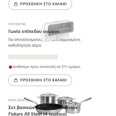
ΠΡΟΣΘΉΚΗ ΣΤΟ ΚΑΛΆΘΙ
DFK-BVK 90
Γωνία επίπεδου αγωγού
Για αποτελεσματική και προσαρμοσμένη
καθοδήγηση αέρα.
Διαθέσιμο προς αποστολή σε 21+ ημέρες
ΠΡΟΣΘΉΚΗ ΣΤΟ ΚΑΛΆΘΙ
KMTS 5704-2
Σετ βασικών μαγειρικών σκευών
Fiskars All Steel (4 τεμάχια)