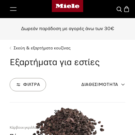
Αρχική σελίδα της Miele
 στο περιεχόμενο
Αναζήτησ
Καλάθ
Δωρεάν παράδοση με αγορές άνω των 30€
Σκεύη & εξαρτήματα κουζίνας
Εξαρτήματα για εστίες
ΦΊΛΤΡΑ
ΔΙΑΘΕΣΙΜΌΤΗΤΑ
39
Προϊόντα
Κάρβουν.γκριλλιέρας