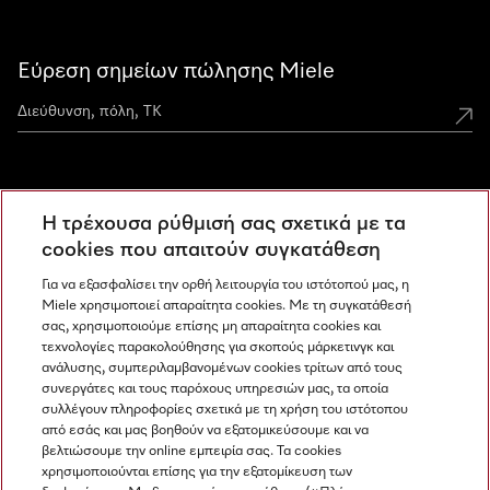
Εύρεση σημείων πώλησης Miele
Miele Experience Centers
Η τρέχουσα ρύθμισή σας σχετικά με τα
Ανακαλύψτε τα Miele Experience Center
cookies που απαιτούν συγκατάθεση
Για να εξασφαλίσει την ορθή λειτουργία του ιστότοπού μας, η
Miele χρησιμοποιεί απαραίτητα cookies. Με τη συγκατάθεσή
Newsletter
σας, χρησιμοποιούμε επίσης μη απαραίτητα cookies και
τεχνολογίες παρακολούθησης για σκοπούς μάρκετινγκ και
ανάλυσης, συμπεριλαμβανομένων cookies τρίτων από τους
συνεργάτες και τους παρόχους υπηρεσιών μας, τα οποία
συλλέγουν πληροφορίες σχετικά με τη χρήση του ιστότοπου
από εσάς και μας βοηθούν να εξατομικεύσουμε και να
βελτιώσουμε την online εμπειρία σας. Τα cookies
χρησιμοποιούνται επίσης για την εξατομίκευση των