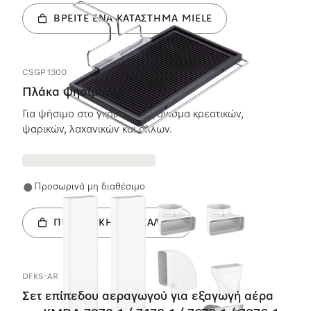
ΒΡΕΊΤΕ ΈΝΑ ΚΑΤΆΣΤΗΜΑ MIELE
CSGP 1300
Πλάκα ψησίματος
Για ψήσιμο στο γκριλ και τηγάνισμα κρεατικών,
ψαρικών, λαχανικών και άλλων.
Προσωρινά μη διαθέσιμο
ΠΡΟΣΘΉΚΗ ΣΤΟ ΚΑΛΆΘΙ
DFKS-AR
Σετ επίπεδου αεραγωγού για εξαγωγή αέρα