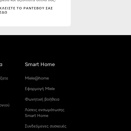
μεσα και αξιόπιστα δίπλα σας!
ΚΛΕΊΣΤΕ ΤΟ ΡΑΝΤΕΒΟΎ ΣΑΣ
ΕΔΏ
α
Smart Home
έξετε
Miele@home
Εφαρμογή Miele
Φωνητική βοήθεια
ονιού
Λύσεις ενσωμάτωσης
Smart Home
Συνδεόμενες συσκευές