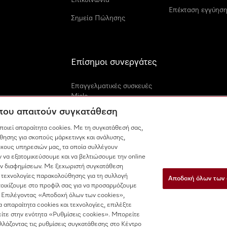
Επικοινωνία
Επέκταση εγγύηση
Σημεία Πώλησης
Επίσημοι συνεργάτες
Επαγγελματικές συσκευές
Miele
 που απαιτούν συγκατάθεση
Miele Marine
οποιεί απαραίτητα cookies. Με τη συγκατάθεσή σας,
Αρχιτέκτονες και
θησης για σκοπούς μάρκετινγκ και ανάλυσης,
κατασκευαστές
χους υπηρεσιών μας, τα οποία συλλέγουν
 να εξατομικεύσουμε και να βελτιώσουμε την online
των διαφημίσεων. Με ξεχωριστή συγκατάθεση
 τεχνολογίες παρακολούθησης για τη συλλογή
Αποδοχή όλων των 
τοιχίζουμε στο προφίλ σας για να προσαρμόζουμε
 Επιλέγοντας «Αποδοχή όλων των cookies»,
τα απαραίτητα cookies και τεχνολογίες, επιλέξτε
ομένων
Όροι Χρήσης
Δήλωση Προσβασιμότητας
Νόμος για 
ίτε στην ενότητα «Ρυθμίσεις cookies». Μπορείτε
αλλάζοντας τις ρυθμίσεις συγκατάθεσης στο Κέντρο