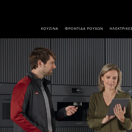
 στο περιεχόμενο
ΚΟΥΖΊΝΑ
ΦΡΟΝΤΊΔΑ ΡΟΎΧΩΝ
ΗΛΕΚΤΡΙΚΈ