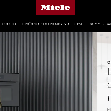
Αρχική σελίδα της Miele
Σ ΣΚΟΎΠΕΣ
ΠΡΟΪΌΝΤΑ ΚΑΘΑΡΙΣΜΟΎ & ΑΞΕΣΟΥΆΡ
SUMMER SA
Ό
Μι