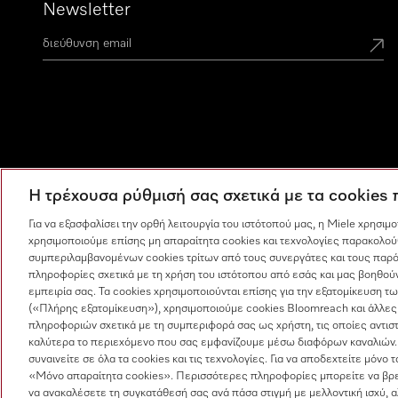
Newsletter
Η τρέχουσα ρύθμισή σας σχετικά με τα cookies
Για να εξασφαλίσει την ορθή λειτουργία του ιστότοπού μας, η Miele χρησιμ
χρησιμοποιούμε επίσης μη απαραίτητα cookies και τεχνολογίες παρακολού
συμπεριλαμβανομένων cookies τρίτων από τους συνεργάτες και τους παρό
πληροφορίες σχετικά με τη χρήση του ιστότοπου από εσάς και μας βοηθούν
εμπειρία σας. Τα cookies χρησιμοποιούνται επίσης για την εξατομίκευση 
(«Πλήρης εξατομίκευση»), χρησιμοποιούμε cookies Bloomreach και άλλες
πληροφοριών σχετικά με τη συμπεριφορά σας ως χρήστη, τις οποίες αντισ
καλύτερα το περιεχόμενο που σας εμφανίζουμε μέσω διαφόρων καναλιών.
συναινείτε σε όλα τα cookies και τις τεχνολογίες. Για να αποδεχτείτε μόνο 
Η εταιρεία μας
Όροι και Προϋποθέσεις
Προστασία δεδ
«Μόνο απαραίτητα cookies». Περισσότερες πληροφορίες μπορείτε να βρε
να ανακαλέσετε τη συγκατάθεσή σας ανά πάσα στιγμή με μελλοντική ισχύ, 
Ρυθμίσεις cookies