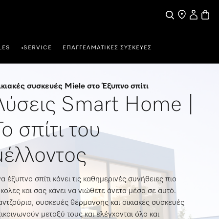
Ο λογαρι
Καλάθ
Αναζήτηση
Εύρεση σημε
LES
SERVICE
ΕΠΑΓΓΕΛΜΑΤΙΚΈΣ ΣΥΣΚΕΥΈΣ
•
κιακές συσκευές Miele στο Έξυπνο σπίτι
Λύσεις Smart Home |
Το σπίτι του
μέλλοντος
α έξυπνο σπίτι κάνει τις καθημερινές συνήθειες πιο
κολες και σας κάνει να νιώθετε άνετα μέσα σε αυτό.
ντζούρια, συσκευές θέρμανσης και οικιακές συσκευές
ικοινωνούν μεταξύ τους και ελέγχονται όλο και