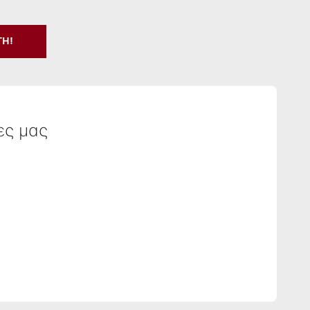
ΤΉ!
ες μας