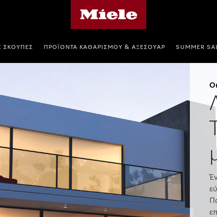
Αρχική σελίδα της Miele
Σ ΣΚΟΎΠΕΣ
ΠΡΟΪΌΝΤΑ ΚΑΘΑΡΙΣΜΟΎ & ΑΞΕΣΟΥΆΡ
SUMMER SA
Οι
Έν
εύ
Πα
επ