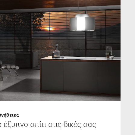
υνήθειες
έξυπνο σπίτι στις δικές σας