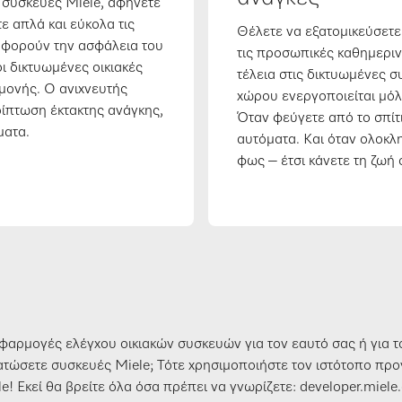
ς συσκευές Miele, αφήνετε
ε απλά και εύκολα τις
Θέλετε να εξατομικεύσετε
αφορούν την ασφάλεια του
τις προσωπικές καθημερι
οι δικτυωμένες οικιακές
τέλεια στις δικτυωμένες 
μονής. Ο ανιχνευτής
χώρου ενεργοποιείται μόλι
ρίπτωση έκτακτης ανάγκης,
Όταν φεύγετε από το σπίτ
ματα.
αυτόματα. Και όταν ολοκλ
φως – έτσι κάνετε τη ζωή 
αρμογές ελέγχου οικιακών συσκευών για τον εαυτό σας ή για τ
τώσετε συσκευές Miele; Τότε χρησιμοποιήστε τον ιστότοπο πρ
e! Εκεί θα βρείτε όλα όσα πρέπει να γνωρίζετε: developer.miel