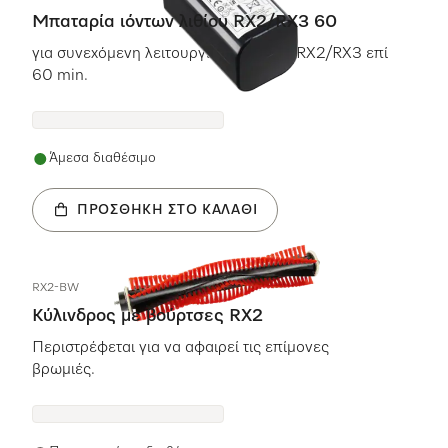
Μπαταρία ιόντων λιθίου RX2/RX3 60
για συνεχόμενη λειτουργία της Scout RX2/RX3 επί
60 min.
Άμεσα διαθέσιμο
ΠΡΟΣΘΉΚΗ ΣΤΟ ΚΑΛΆΘΙ
RX2-BW
Κύλινδρος με βούρτσες RX2
Περιστρέφεται για να αφαιρεί τις επίμονες
βρωμιές.