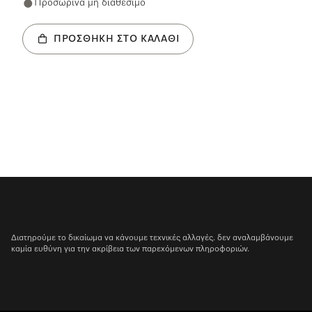
Προσωρινά μη διαθέσιμο
ΠΡΟΣΘΉΚΗ ΣΤΟ ΚΑΛΆΘΙ
Διατηρούμε το δικαίωμα να κάνουμε τεχνικές αλλαγές. δεν αναλαμβάνουμε
καμία ευθύνη για την ακρίβεια των παρεχόμενων πληροφοριών.