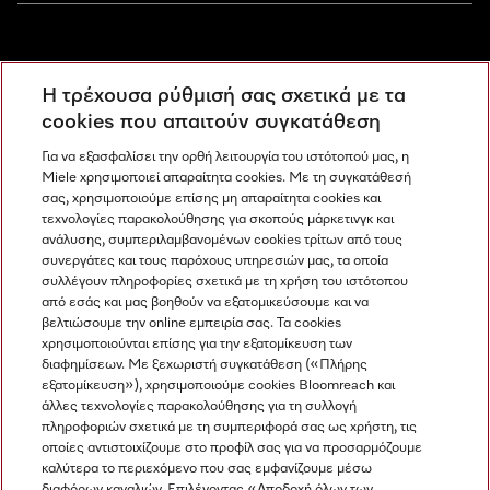
Miele Experience Centers
Η τρέχουσα ρύθμισή σας σχετικά με τα
Ανακαλύψτε τα Miele Experience Center
cookies που απαιτούν συγκατάθεση
Για να εξασφαλίσει την ορθή λειτουργία του ιστότοπού μας, η
Miele χρησιμοποιεί απαραίτητα cookies. Με τη συγκατάθεσή
Newsletter
σας, χρησιμοποιούμε επίσης μη απαραίτητα cookies και
τεχνολογίες παρακολούθησης για σκοπούς μάρκετινγκ και
ανάλυσης, συμπεριλαμβανομένων cookies τρίτων από τους
συνεργάτες και τους παρόχους υπηρεσιών μας, τα οποία
συλλέγουν πληροφορίες σχετικά με τη χρήση του ιστότοπου
από εσάς και μας βοηθούν να εξατομικεύσουμε και να
βελτιώσουμε την online εμπειρία σας. Τα cookies
χρησιμοποιούνται επίσης για την εξατομίκευση των
διαφημίσεων. Με ξεχωριστή συγκατάθεση («Πλήρης
εξατομίκευση»), χρησιμοποιούμε cookies Bloomreach και
Miele στο Instagram
Miele στο Facebook
Miele στο Youtube
άλλες τεχνολογίες παρακολούθησης για τη συλλογή
πληροφοριών σχετικά με τη συμπεριφορά σας ως χρήστη, τις
οποίες αντιστοιχίζουμε στο προφίλ σας για να προσαρμόζουμε
καλύτερα το περιεχόμενο που σας εμφανίζουμε μέσω
διαφόρων καναλιών. Επιλέγοντας «Αποδοχή όλων των