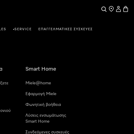
Αναζήτηση
Εύρεση σημε
Ο λογαρι
Καλάθ
LES
SERVICE
ΕΠΑΓΓΕΛΜΑΤΙΚΈΣ ΣΥΣΚΕΥΈΣ
•
α
Smart Home
έξετε
Miele@home
Εφαρμογή Miele
Φωνητική βοήθεια
ονιού
Λύσεις ενσωμάτωσης
Smart Home
Συνδεόμενες συσκευές