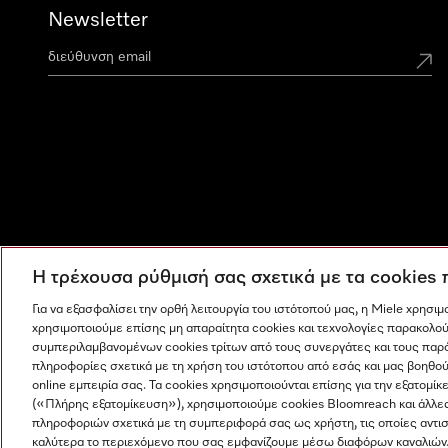
Newsletter
Η τρέχουσα ρύθμισή σας σχετικά με τα cookies
Για να εξασφαλίσει την ορθή λειτουργία του ιστότοπού μας, η Miele χρησι
χρησιμοποιούμε επίσης μη απαραίτητα cookies και τεχνολογίες παρακολού
συμπεριλαμβανομένων cookies τρίτων από τους συνεργάτες και τους παρ
πληροφορίες σχετικά με τη χρήση του ιστότοπου από εσάς και μας βοηθού
online εμπειρία σας. Τα cookies χρησιμοποιούνται επίσης για την εξατο
(«Πλήρης εξατομίκευση»), χρησιμοποιούμε cookies Bloomreach και άλλε
πληροφοριών σχετικά με τη συμπεριφορά σας ως χρήστη, τις οποίες αντι
Η εταιρεία μας
Όροι και Προϋποθέσεις
Προστασία δε
καλύτερα το περιεχόμενο που σας εμφανίζουμε μέσω διαφόρων καναλιών