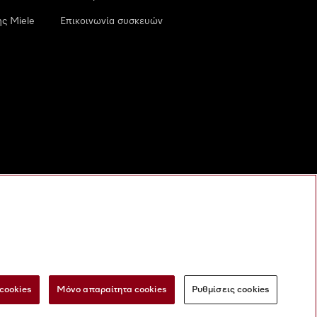
ς Miele
Επικοινωνία συσκευών
cookies
Μόνο απαραίτητα cookies
Ρυθμίσεις cookies
 τις ψηφιακές υπηρεσίες
Φόρμα Υπαναχώρησης