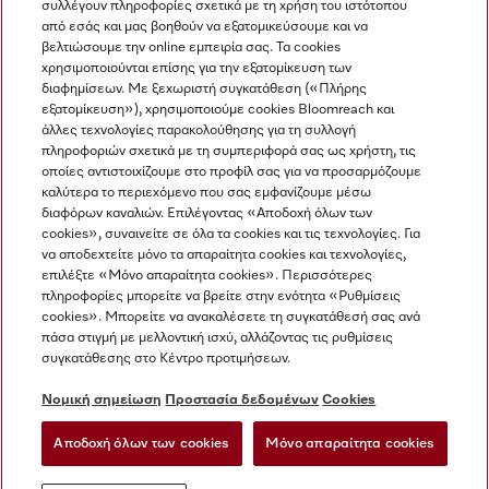
συλλέγουν πληροφορίες σχετικά με τη χρήση του ιστότοπου
από εσάς και μας βοηθούν να εξατομικεύσουμε και να
βελτιώσουμε την online εμπειρία σας. Τα cookies
χρησιμοποιούνται επίσης για την εξατομίκευση των
διαφημίσεων. Με ξεχωριστή συγκατάθεση («Πλήρης
εξατομίκευση»), χρησιμοποιούμε cookies Bloomreach και
Miele στο Instagram
Miele στο Facebook
Miele στο Youtube
άλλες τεχνολογίες παρακολούθησης για τη συλλογή
πληροφοριών σχετικά με τη συμπεριφορά σας ως χρήστη, τις
οποίες αντιστοιχίζουμε στο προφίλ σας για να προσαρμόζουμε
καλύτερα το περιεχόμενο που σας εμφανίζουμε μέσω
διαφόρων καναλιών. Επιλέγοντας «Αποδοχή όλων των
cookies», συναινείτε σε όλα τα cookies και τις τεχνολογίες. Για
Η εταιρεία μας
να αποδεχτείτε μόνο τα απαραίτητα cookies και τεχνολογίες,
επιλέξτε «Μόνο απαραίτητα cookies». Περισσότερες
Όροι και Προϋποθέσεις
πληροφορίες μπορείτε να βρείτε στην ενότητα «Ρυθμίσεις
Προστασία δεδομένων
cookies». Μπορείτε να ανακαλέσετε τη συγκατάθεσή σας ανά
Όροι Χρήσης
πάσα στιγμή με μελλοντική ισχύ, αλλάζοντας τις ρυθμίσεις
συγκατάθεσης στο Κέντρο προτιμήσεων.
Δήλωση Προσβασιμότητας
Νόμος για τις ψηφιακές υπηρεσίες
Νομική σημείωση
Προστασία δεδομένων
Cookies
Φόρμα Υπαναχώρησης
Αποδοχή όλων των cookies
Μόνο απαραίτητα cookies
Ρυθμίσεις cookies