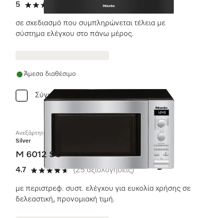
5
(5 αξιολογήσεις)
5 αστέρια από 5
σε σχεδιασμό που συμπληρώνεται τέλεια με
σύστημα ελέγχου στο πάνω μέρος.
Άμεσα διαθέσιμο
Σύγκριση
Ανεξάρτητος φούρνος μικροκυμάτων
Silver
M 6012 SC
4.7
(25 αξιολογήσεις)
4.7 αστέρια από 5
με περιστρεφ. συστ. ελέγχου για ευκολία χρήσης σε
δελεαστική, προνομιακή τιμή.