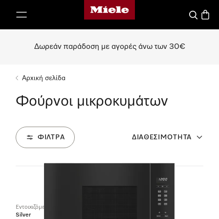
Αρχική σελίδα της Miele
 στο περιεχόμενο
Αναζήτησ
Καλάθ
Δωρεάν παράδοση με αγορές άνω των 30€
Αρχική σελίδα
Φούρνοι μικροκυμάτων
ΦΊΛΤΡΑ
ΔΙΑΘΕΣΙΜΌΤΗΤΑ
4
Προϊόντα
Εντοιχιζόμενος φούρνος μικροκυμάτων
Silver