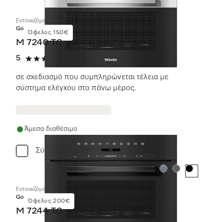
Εντοιχιζόμενος φούρνος μικροκυμάτων
Gold
Όφελος 150€
M 7240 TC
5
(12 αξιολογήσεις)
5 αστέρια από 5
σε σχεδιασμό που συμπληρώνεται τέλεια με
σύστημα ελέγχου στο πάνω μέρος.
Άμεσα διαθέσιμο
Σύγκριση
Χρώμα:
Χρώμα:
Χρώμα:
Εντοιχιζόμενος φούρνος μικροκυμάτων
Gold
Όφελος 200€
M 7244 TC