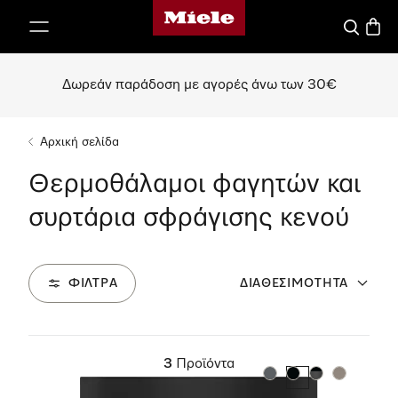
Αρχική σελίδα της Miele
 στο περιεχόμενο
Αναζήτησ
Καλάθ
Δωρεάν παράδοση με αγορές άνω των 30€
Αρχική σελίδα
Θερμοθάλαμοι φαγητών και
συρτάρια σφράγισης κενού
ΦΊΛΤΡΑ
ΔΙΑΘΕΣΙΜΌΤΗΤΑ
3
Προϊόντα
Χρώμα:
Χρώμα:
Χρώμα:
Χρώμα: