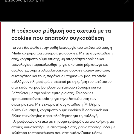
Miele Experience Centers
Η τρέχουσα ρύθμισή σας σχετικά με τα
Ανακαλύψτε τα Miele Experience Center
cookies που απαιτούν συγκατάθεση
Για να εξασφαλίσει την ορθή λειτουργία του ιστότοπού μας, η
Miele χρησιμοποιεί απαραίτητα cookies. Με τη συγκατάθεσή
Newsletter
σας, χρησιμοποιούμε επίσης μη απαραίτητα cookies και
τεχνολογίες παρακολούθησης για σκοπούς μάρκετινγκ και
ανάλυσης, συμπεριλαμβανομένων cookies τρίτων από τους
συνεργάτες και τους παρόχους υπηρεσιών μας, τα οποία
συλλέγουν πληροφορίες σχετικά με τη χρήση του ιστότοπου
από εσάς και μας βοηθούν να εξατομικεύσουμε και να
βελτιώσουμε την online εμπειρία σας. Τα cookies
χρησιμοποιούνται επίσης για την εξατομίκευση των
διαφημίσεων. Με ξεχωριστή συγκατάθεση («Πλήρης
εξατομίκευση»), χρησιμοποιούμε cookies Bloomreach και
Miele στο Instagram
Miele στο Facebook
Miele στο Youtube
άλλες τεχνολογίες παρακολούθησης για τη συλλογή
πληροφοριών σχετικά με τη συμπεριφορά σας ως χρήστη, τις
οποίες αντιστοιχίζουμε στο προφίλ σας για να προσαρμόζουμε
καλύτερα το περιεχόμενο που σας εμφανίζουμε μέσω