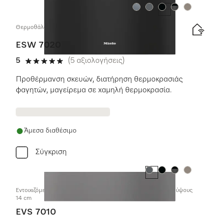
Χρώμα:
Χρώμα:
Χρώμα:
Χρώμα:
Χρώμα:
Θερμοθάλαμος φαγητών χωρίς λαβές, ύψους 29 cm
ESW 7020
5
(5 αξιολογήσεις)
5 αστέρια από 5
Προθέρμανση σκευών, διατήρηση θερμοκρασιάς
φαγητών, μαγείρεμα σε χαμηλή θερμοκρασία.
Άμεσα διαθέσιμο
Σύγκριση
Χρώμα:
Χρώμα:
Χρώμα:
Χρώμα:
Εντοιχιζόμενος θάλαμος σφράγισης κενού χωρίς χειρολαβές, ύψους
14 cm
EVS 7010