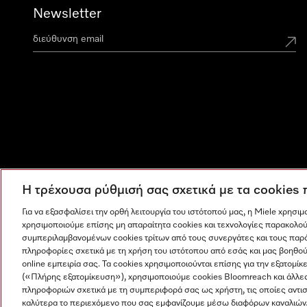
Newsletter
Η τρέχουσα ρύθμισή σας σχετικά με τα cookies
Για να εξασφαλίσει την ορθή λειτουργία του ιστότοπού μας, η Miele χρησι
χρησιμοποιούμε επίσης μη απαραίτητα cookies και τεχνολογίες παρακολού
συμπεριλαμβανομένων cookies τρίτων από τους συνεργάτες και τους παρ
πληροφορίες σχετικά με τη χρήση του ιστότοπου από εσάς και μας βοηθού
online εμπειρία σας. Τα cookies χρησιμοποιούνται επίσης για την εξατο
(«Πλήρης εξατομίκευση»), χρησιμοποιούμε cookies Bloomreach και άλλε
πληροφοριών σχετικά με τη συμπεριφορά σας ως χρήστη, τις οποίες αντι
Η εταιρεία μας
Όροι και Προϋποθέσεις
Προστασία δε
καλύτερα το περιεχόμενο που σας εμφανίζουμε μέσω διαφόρων καναλιών