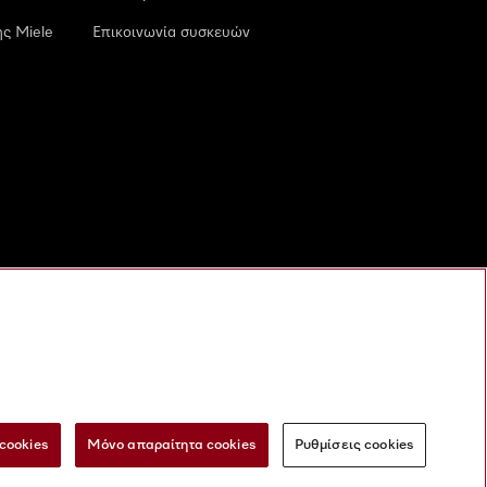
ς Miele
Επικοινωνία συσκευών
cookies
Μόνο απαραίτητα cookies
Ρυθμίσεις cookies
 τις ψηφιακές υπηρεσίες
Φόρμα Υπαναχώρησης