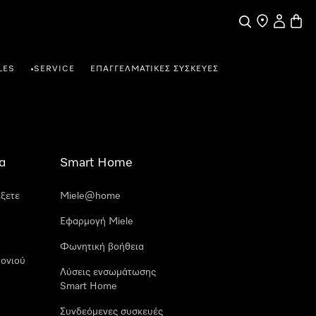
Αναζήτηση
Εύρεση σημε
Ο λογαρι
Καλάθ
LES
SERVICE
ΕΠΑΓΓΕΛΜΑΤΙΚΈΣ ΣΥΣΚΕΥΈΣ
•
α
Smart Home
έξετε
Miele@home
Εφαρμογή Miele
Φωνητική βοήθεια
ονιού
Λύσεις ενσωμάτωσης
Smart Home
Συνδεόμενες συσκευές