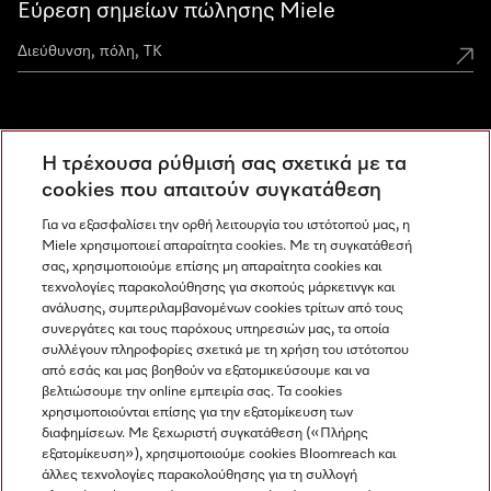
Εύρεση σημείων πώλησης Miele
Miele Experience Centers
Η τρέχουσα ρύθμισή σας σχετικά με τα
Ανακαλύψτε τα Miele Experience Center
cookies που απαιτούν συγκατάθεση
Για να εξασφαλίσει την ορθή λειτουργία του ιστότοπού μας, η
Miele χρησιμοποιεί απαραίτητα cookies. Με τη συγκατάθεσή
Newsletter
σας, χρησιμοποιούμε επίσης μη απαραίτητα cookies και
τεχνολογίες παρακολούθησης για σκοπούς μάρκετινγκ και
ανάλυσης, συμπεριλαμβανομένων cookies τρίτων από τους
συνεργάτες και τους παρόχους υπηρεσιών μας, τα οποία
συλλέγουν πληροφορίες σχετικά με τη χρήση του ιστότοπου
από εσάς και μας βοηθούν να εξατομικεύσουμε και να
βελτιώσουμε την online εμπειρία σας. Τα cookies
χρησιμοποιούνται επίσης για την εξατομίκευση των
διαφημίσεων. Με ξεχωριστή συγκατάθεση («Πλήρης
εξατομίκευση»), χρησιμοποιούμε cookies Bloomreach και
Miele στο Instagram
Miele στο Facebook
Miele στο Youtube
άλλες τεχνολογίες παρακολούθησης για τη συλλογή