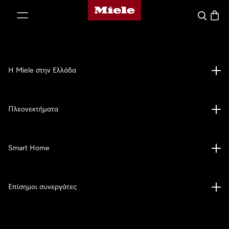
Αρχική σελίδα της Miele
 στο περιεχόμενο
Αναζήτησ
Καλάθ
Η Miele στην Ελλάδα
Πλεονεκτήματα
Smart Home
Επίσημοι συνεργάτες