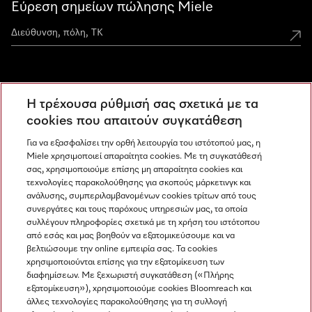
Εύρεση σημείων πώλησης Miele
Miele Experience Centers
Η τρέχουσα ρύθμισή σας σχετικά με τα
Ανακαλύψτε τα Miele Experience Center
cookies που απαιτούν συγκατάθεση
Για να εξασφαλίσει την ορθή λειτουργία του ιστότοπού μας, η
Miele χρησιμοποιεί απαραίτητα cookies. Με τη συγκατάθεσή
Newsletter
σας, χρησιμοποιούμε επίσης μη απαραίτητα cookies και
τεχνολογίες παρακολούθησης για σκοπούς μάρκετινγκ και
ανάλυσης, συμπεριλαμβανομένων cookies τρίτων από τους
συνεργάτες και τους παρόχους υπηρεσιών μας, τα οποία
συλλέγουν πληροφορίες σχετικά με τη χρήση του ιστότοπου
από εσάς και μας βοηθούν να εξατομικεύσουμε και να
βελτιώσουμε την online εμπειρία σας. Τα cookies
χρησιμοποιούνται επίσης για την εξατομίκευση των
διαφημίσεων. Με ξεχωριστή συγκατάθεση («Πλήρης
εξατομίκευση»), χρησιμοποιούμε cookies Bloomreach και
Miele στο Instagram
Miele στο Facebook
Miele στο Youtube
άλλες τεχνολογίες παρακολούθησης για τη συλλογή