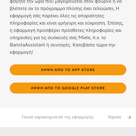
φαγητό την ώρα που μαγειρεύεται στον φούρνο ή να
βλέπετε αν το πρόγραμμα πλύσης έχει τελειώσει; Η
εφαρμογή σάς παρέχει όλες τις απαραίτητες
πληροφορίες και είναι γρήγορη και εύχρηστη. Επίσης,
η εφαρμογή προσφέρει πρόσθετες πληροφορίες και
υπηρεσίες για τις συσκευές σας Miele, π.χ. το
BaristaAssistant ή συνταγές. Κατεβάστε τώρα την
εφαρμογή!
ΛΉΨΗ ΑΠΌ ΤΟ APP STORE
ΛΉΨΗ ΑΠΌ ΤΟ GOOGLE PLAY STORE
Γενικό χαρακτηριστικό της εφαρμογής
Χαρακτηριστικ