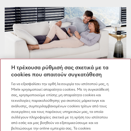
Η τρέχουσα ρύθμισή σας σχετικά με τα
cookies που απαιτούν συγκατάθεση
TimeAssistant
Για να εξασφαλίσει την ορθή λειτουργία του ιστότοπού μας, η
Miele χρησιμοποιεί απαραίτητα cookies. Με τη συγκατάθεσή
Πλήρης ενημέρωση ανά πάσα στιγμή
σας, χρησιμοποιούμε επίσης μη απαραίτητα cookies και
τεχνολογίες παρακολούθησης για σκοπούς μάρκετινγκ και
Η ιδανική χρονομέτρηση είναι εφικτή: στο
ανάλυσης, συμπεριλαμβανομένων cookies τρίτων από τους
στέγνωμα, συγκεκριμένα, η διάρκεια μπορεί να
συνεργάτες και τους παρόχους υπηρεσιών μας, τα οποία
ποικίλλει σημαντικά, ανάλογα με τον τύπο και το
συλλέγουν πληροφορίες σχετικά με τη χρήση του ιστότοπου
από εσάς και μας βοηθούν να εξατομικεύσουμε και να
μέγεθος του φορτίου. Κατόπιν αιτήματος, η
βελτιώσουμε την online εμπειρία σας. Τα cookies