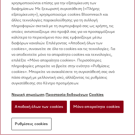
εφαρμογή σάς στέλνει μήνυμα όταν ο
χρησιμοποιούνται επίσης για την εξατομίκευση των
προβλεπόμενος χρόνος ολοκλήρωσης του
διαφημίσεων. Με ξεχωριστή συγκατάθεση («Πλήρης
προγράμματος αλλάξει κατά περισσότερο από 30
εξατομίκευση»), χρησιμοποιούμε cookies Bloomreach και
άλλες τεχνολογίες παρακολούθησης για τη συλλογή
λεπτά. Επιπλέον, έχετε τη δυνατότητα να λάβετε
πληροφοριών σχετικά με τη συμπεριφορά σας ως χρήστη, τις
μήνυμα στη λήξη του προγράμματος. Με αυτόν
οποίες αντιστοιχίζουμε στο προφίλ σας για να προσαρμόζουμε
τον τρόπο, είστε πάντα ενήμεροι και δεν
καλύτερα το περιεχόμενο που σας εμφανίζουμε μέσω
διαφόρων καναλιών. Επιλέγοντας «Αποδοχή όλων των
χρειάζεται πια να ελέγχετε διαρκώς το πλυντήριο.
cookies», συναινείτε σε όλα τα cookies και τις τεχνολογίες. Για
να αποδεχτείτε μόνο τα απαραίτητα cookies και τεχνολογίες,
επιλέξτε «Μόνο απαραίτητα cookies». Περισσότερες
πληροφορίες μπορείτε να βρείτε στην ενότητα «Ρυθμίσεις
cookies». Μπορείτε να ανακαλέσετε τη συγκατάθεσή σας ανά
πάσα στιγμή με μελλοντική ισχύ, αλλάζοντας τις ρυθμίσεις
συγκατάθεσης στο Κέντρο προτιμήσεων.
Νομική σημείωση
Προστασία δεδομένων
Cookies
Αποδοχή όλων των cookies
Μόνο απαραίτητα cookies
Ρυθμίσεις cookies