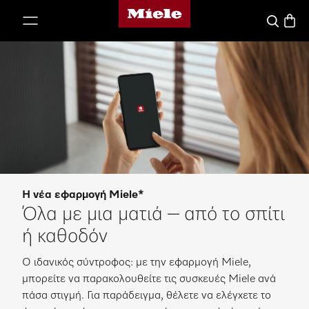
Αρχική σελίδα της Miele
 στο περιεχόμενο
Καλάθ
Αναζήτησ
Η νέα εφαρμογή Miele*
Όλα με μια ματιά – από το σπίτι
ή καθοδόν
Ο ιδανικός σύντροφος: με την εφαρμογή Miele,
μπορείτε να παρακολουθείτε τις συσκευές Miele ανά
πάσα στιγμή. Για παράδειγμα, θέλετε να ελέγχετε το