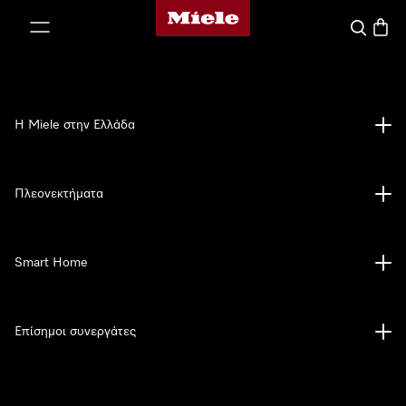
Αρχική σελίδα της Miele
 στο περιεχόμενο
Αναζήτησ
Καλάθ
Η Miele στην Ελλάδα
Πλεονεκτήματα
Smart Home
Επίσημοι συνεργάτες