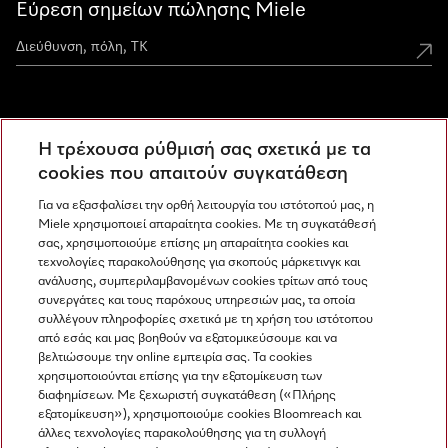
Εύρεση σημείων πώλησης Miele
Miele Experience Centers
Η τρέχουσα ρύθμισή σας σχετικά με τα
Ανακαλύψτε τα Miele Experience Center
cookies που απαιτούν συγκατάθεση
Για να εξασφαλίσει την ορθή λειτουργία του ιστότοπού μας, η
Miele χρησιμοποιεί απαραίτητα cookies. Με τη συγκατάθεσή
Newsletter
σας, χρησιμοποιούμε επίσης μη απαραίτητα cookies και
τεχνολογίες παρακολούθησης για σκοπούς μάρκετινγκ και
ανάλυσης, συμπεριλαμβανομένων cookies τρίτων από τους
συνεργάτες και τους παρόχους υπηρεσιών μας, τα οποία
συλλέγουν πληροφορίες σχετικά με τη χρήση του ιστότοπου
από εσάς και μας βοηθούν να εξατομικεύσουμε και να
βελτιώσουμε την online εμπειρία σας. Τα cookies
χρησιμοποιούνται επίσης για την εξατομίκευση των
διαφημίσεων. Με ξεχωριστή συγκατάθεση («Πλήρης
εξατομίκευση»), χρησιμοποιούμε cookies Bloomreach και
Miele στο Instagram
Miele στο Facebook
Miele στο Youtube
άλλες τεχνολογίες παρακολούθησης για τη συλλογή