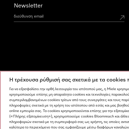
Newsletter
Η τρέχουσα ρύθμισή σας σχετικά με τα cookies
Για να εξασφαλίσει την ορθή λειτουργία του ιστότοπού μας, η Miele χρησι
χρησιμοποιούμε επίσης μη απαραίτητα cookies και τεχνολογίες παρακολού
συμπεριλαμβανομένων cookies τρίτων από τους συνεργάτες και τους παρ
πληροφορίες σχετικά με τη χρήση του ιστότοπου από εσάς και μας βοηθού
online εμπειρία σας. Τα cookies χρησιμοποιούνται επίσης για την εξατο
(«Πλήρης εξατομίκευση»), χρησιμοποιούμε cookies Bloomreach και άλλε
πληροφοριών σχετικά με τη συμπεριφορά σας ως χρήστη, τις οποίες αντι
Η εταιρεία μας
Όροι και Προϋποθέσεις
Προστασία δε
καλύτερα το περιεχόμενο που σας εμφανίζουμε μέσω διαφόρων καναλιών