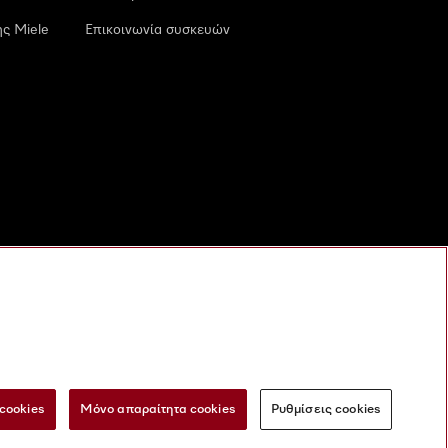
ς Miele
Επικοινωνία συσκευών
cookies
Μόνο απαραίτητα cookies
Ρυθμίσεις cookies
 τις ψηφιακές υπηρεσίες
Φόρμα Υπαναχώρησης