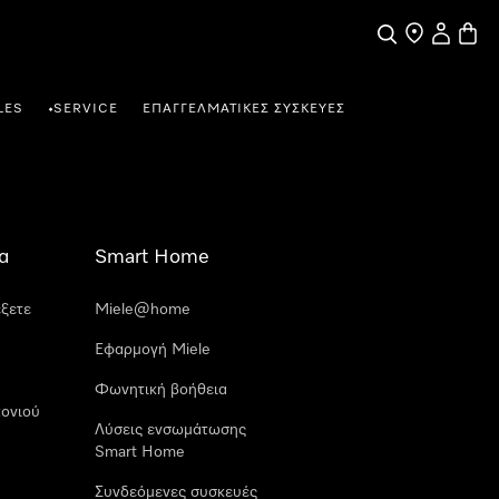
Αναζήτηση
Εύρεση σημε
Ο λογαρι
Καλάθ
LES
SERVICE
ΕΠΑΓΓΕΛΜΑΤΙΚΈΣ ΣΥΣΚΕΥΈΣ
•
α
Smart Home
έξετε
Miele@home
Εφαρμογή Miele
Φωνητική βοήθεια
ονιού
Λύσεις ενσωμάτωσης
Smart Home
Συνδεόμενες συσκευές