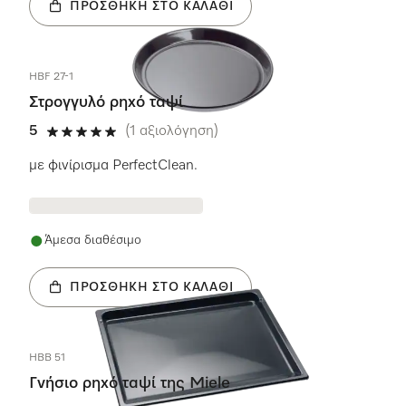
ΠΡΟΣΘΉΚΗ ΣΤΟ ΚΑΛΆΘΙ
HBF 27-1
Στρογγυλό ρηχό ταψί
5
(1 αξιολόγηση)
5 αστέρια από 5
με φινίρισμα PerfectClean.
Άμεσα διαθέσιμο
ΠΡΟΣΘΉΚΗ ΣΤΟ ΚΑΛΆΘΙ
HBB 51
Γνήσιο ρηχό ταψί της Miele