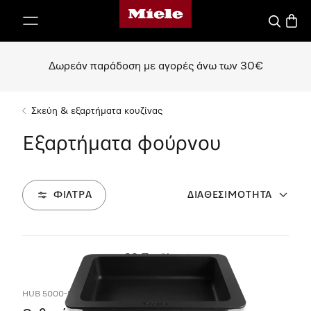
Αρχική σελίδα της Miele
 στο περιεχόμενο
Αναζήτησ
Καλάθ
Δωρεάν παράδοση με αγορές άνω των 30€
Σκεύη & εξαρτήματα κουζίνας
Εξαρτήματα φούρνου
ΦΊΛΤΡΑ
ΔΙΑΘΕΣΙΜΌΤΗΤΑ
29
Προϊόντα
HUB 5000-M