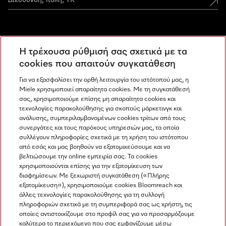
Miele Experience Centers
Η τρέχουσα ρύθμισή σας σχετικά με τα
Ανακαλύψτε τα Miele Experience Center
cookies που απαιτούν συγκατάθεση
Για να εξασφαλίσει την ορθή λειτουργία του ιστότοπού μας, η
Miele χρησιμοποιεί απαραίτητα cookies. Με τη συγκατάθεσή
Newsletter
σας, χρησιμοποιούμε επίσης μη απαραίτητα cookies και
τεχνολογίες παρακολούθησης για σκοπούς μάρκετινγκ και
ανάλυσης, συμπεριλαμβανομένων cookies τρίτων από τους
συνεργάτες και τους παρόχους υπηρεσιών μας, τα οποία
συλλέγουν πληροφορίες σχετικά με τη χρήση του ιστότοπου
από εσάς και μας βοηθούν να εξατομικεύσουμε και να
βελτιώσουμε την online εμπειρία σας. Τα cookies
χρησιμοποιούνται επίσης για την εξατομίκευση των
διαφημίσεων. Με ξεχωριστή συγκατάθεση («Πλήρης
εξατομίκευση»), χρησιμοποιούμε cookies Bloomreach και
Miele στο Instagram
Miele στο Facebook
Miele στο Youtube
άλλες τεχνολογίες παρακολούθησης για τη συλλογή
πληροφοριών σχετικά με τη συμπεριφορά σας ως χρήστη, τις
οποίες αντιστοιχίζουμε στο προφίλ σας για να προσαρμόζουμε
καλύτερα το περιεχόμενο που σας εμφανίζουμε μέσω