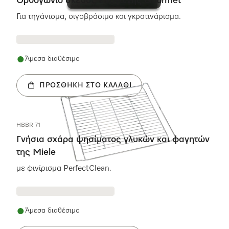
Ορθογώνιο σκεύος επαγωγής Gourmet
Για τηγάνισμα, σιγοβράσιμο και γκρατινάρισμα.
Άμεσα διαθέσιμο
ΠΡΟΣΘΉΚΗ ΣΤΟ ΚΑΛΆΘΙ
HBBR 71
Γνήσια σχάρα ψησίματος γλυκών και φαγητών
της Miele
με φινίρισμα PerfectClean.
Άμεσα διαθέσιμο