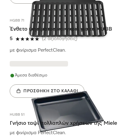
HGBB 71
Ένθετο ψησίματος και γκριλ για το HUBB
5
(2 αξιολογήσεις)
5 αστέρια από 5
με φινίρισμα PerfectClean.
Άμεσα διαθέσιμο
ΠΡΟΣΘΉΚΗ ΣΤΟ ΚΑΛΆΘΙ
HUBB 51
Γνήσιο ταψί πολλαπλών χρήσεων της Miele
με φινίρισμα PerfectClean.