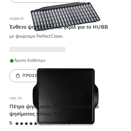
HGBB 91
Ένθετο ψησίματος και γκριλ για το HUBB
με φινίρισμα PerfectClean.
Άμεσα διαθέσιμο
ΠΡΟΣΘΉΚΗ ΣΤΟ ΚΑΛΆΘΙ
HBS 70
Πέτρα ψησίματος Gourmet και πέτρα
ψησίματος πίτσας Miele
5
(1 αξιολόγηση)
5 αστέρια από 5