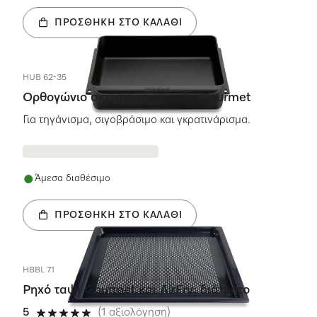
ΠΡΟΣΘΉΚΗ ΣΤΟ ΚΑΛΆΘΙ
HUB 62-35
Ορθογώνιο σκεύος επαγωγής Gourmet
Για τηγάνισμα, σιγοβράσιμο και γκρατινάρισμα.
Άμεσα διαθέσιμο
ΠΡΟΣΘΉΚΗ ΣΤΟ ΚΑΛΆΘΙ
HBBL 71
Ρηχό ταψί Gourmet και AirFry; διάτρητο
5
(1 αξιολόγηση)