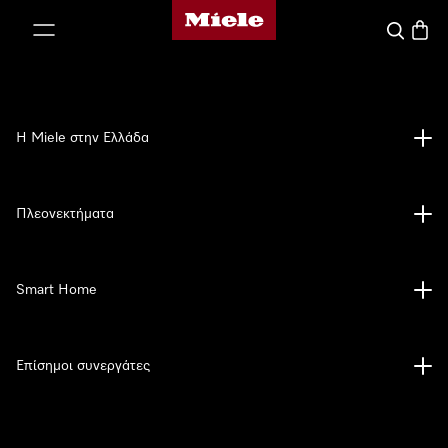
Αρχική σελίδα της Miele
 στο περιεχόμενο
Αναζήτησ
Καλάθ
Η Miele στην Ελλάδα
Πλεονεκτήματα
Smart Home
Επίσημοι συνεργάτες