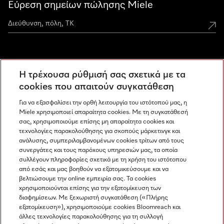
Εύρεση σημείων πώλησης Miele
Miele Experience Centers
Η τρέχουσα ρύθμισή σας σχετικά με τα
Ανακαλύψτε τα Miele Experience Center
cookies που απαιτούν συγκατάθεση
Για να εξασφαλίσει την ορθή λειτουργία του ιστότοπού μας, η
Miele χρησιμοποιεί απαραίτητα cookies. Με τη συγκατάθεσή
Newsletter
σας, χρησιμοποιούμε επίσης μη απαραίτητα cookies και
τεχνολογίες παρακολούθησης για σκοπούς μάρκετινγκ και
ανάλυσης, συμπεριλαμβανομένων cookies τρίτων από τους
συνεργάτες και τους παρόχους υπηρεσιών μας, τα οποία
συλλέγουν πληροφορίες σχετικά με τη χρήση του ιστότοπου
από εσάς και μας βοηθούν να εξατομικεύσουμε και να
βελτιώσουμε την online εμπειρία σας. Τα cookies
χρησιμοποιούνται επίσης για την εξατομίκευση των
διαφημίσεων. Με ξεχωριστή συγκατάθεση («Πλήρης
εξατομίκευση»), χρησιμοποιούμε cookies Bloomreach και
Miele στο Instagram
Miele στο Facebook
Miele στο Youtube
άλλες τεχνολογίες παρακολούθησης για τη συλλογή