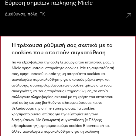
Εύρεση σημείων πώλησης Miele
Miele Experience Centers
Η τρέχουσα ρύθμισή σας σχετικά με τα
Ανακαλύψτε τα Miele Experience Center
cookies που απαιτούν συγκατάθεση
Για να εξασφαλίσει την ορθή λειτουργία του ιστότοπού μας, η
Miele χρησιμοποιεί απαραίτητα cookies. Με τη συγκατάθεσή
Newsletter
σας, χρησιμοποιούμε επίσης μη απαραίτητα cookies και
τεχνολογίες παρακολούθησης για σκοπούς μάρκετινγκ και
ανάλυσης, συμπεριλαμβανομένων cookies τρίτων από τους
συνεργάτες και τους παρόχους υπηρεσιών μας, τα οποία
συλλέγουν πληροφορίες σχετικά με τη χρήση του ιστότοπου
από εσάς και μας βοηθούν να εξατομικεύσουμε και να
βελτιώσουμε την online εμπειρία σας. Τα cookies
χρησιμοποιούνται επίσης για την εξατομίκευση των
διαφημίσεων. Με ξεχωριστή συγκατάθεση («Πλήρης
εξατομίκευση»), χρησιμοποιούμε cookies Bloomreach και
Miele στο Instagram
Miele στο Facebook
Miele στο Youtube
άλλες τεχνολογίες παρακολούθησης για τη συλλογή