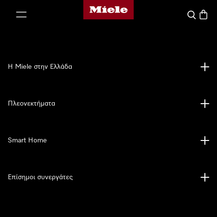
Αρχική σελίδα της Miele
 στο περιεχόμενο
Αναζήτησ
Καλάθ
Η Miele στην Ελλάδα
Πλεονεκτήματα
Smart Home
Επίσημοι συνεργάτες