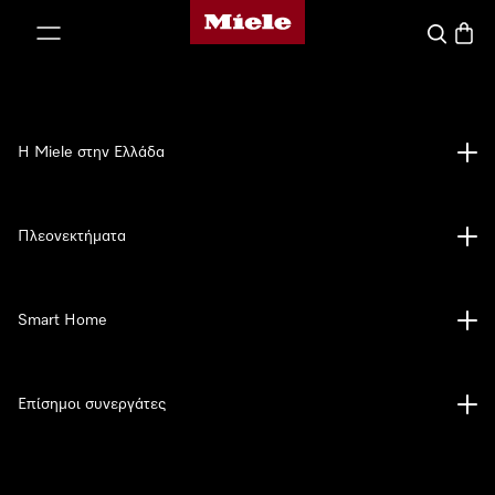
Αρχική σελίδα της Miele
 στο περιεχόμενο
Αναζήτησ
Καλάθ
Η Miele στην Ελλάδα
Πλεονεκτήματα
Smart Home
Επίσημοι συνεργάτες