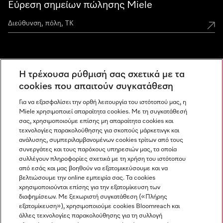
Εύρεση σημείων πώλησης Miele
Miele Experience Centers
Η τρέχουσα ρύθμισή σας σχετικά με τα
Ανακαλύψτε τα Miele Experience Center
cookies που απαιτούν συγκατάθεση
Για να εξασφαλίσει την ορθή λειτουργία του ιστότοπού μας, η
Miele χρησιμοποιεί απαραίτητα cookies. Με τη συγκατάθεσή
Newsletter
σας, χρησιμοποιούμε επίσης μη απαραίτητα cookies και
τεχνολογίες παρακολούθησης για σκοπούς μάρκετινγκ και
ανάλυσης, συμπεριλαμβανομένων cookies τρίτων από τους
συνεργάτες και τους παρόχους υπηρεσιών μας, τα οποία
συλλέγουν πληροφορίες σχετικά με τη χρήση του ιστότοπου
από εσάς και μας βοηθούν να εξατομικεύσουμε και να
βελτιώσουμε την online εμπειρία σας. Τα cookies
χρησιμοποιούνται επίσης για την εξατομίκευση των
διαφημίσεων. Με ξεχωριστή συγκατάθεση («Πλήρης
εξατομίκευση»), χρησιμοποιούμε cookies Bloomreach και
Miele στο Instagram
Miele στο Facebook
Miele στο Youtube
άλλες τεχνολογίες παρακολούθησης για τη συλλογή