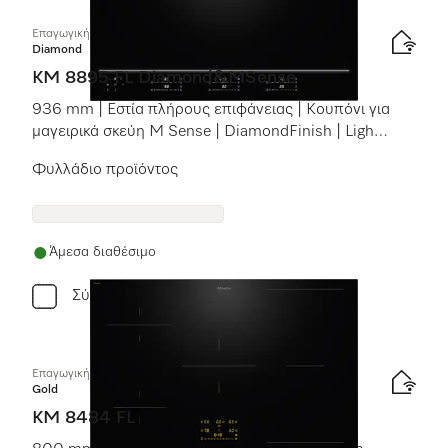
Επαγωγική εστία με χειριστήρια επί της συσκευής
Diamond
KM 8895 FL Diamond&MSense
936 mm | Εστία πλήρους επιφάνειας | Κουπόνι για
μαγειρικά σκεύη M Sense | DiamondFinish | Light
line
Φυλλάδιο προϊόντος
Άμεσα διαθέσιμο
Σύγκριση
Επαγωγική εστία με χειριστήρια επί της συσκευής
Gold
KM 8484 FL