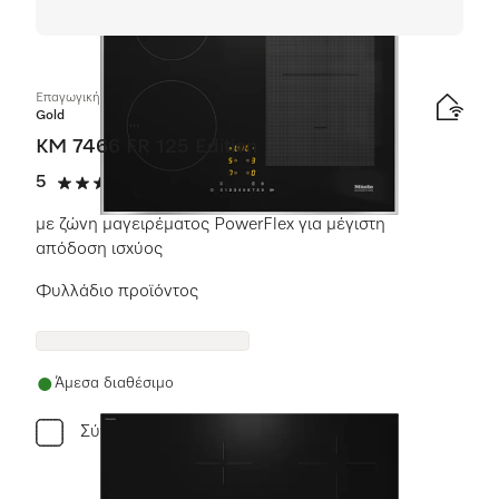
Επαγωγική εστία με χειριστήρια επί της συσκευής
Gold
KM 7466 FR 125 Edition
5
(1 αξιολόγηση)
5 αστέρια από 5
με ζώνη μαγειρέματος PowerFlex για μέγιστη
απόδοση ισχύος
Φυλλάδιο προϊόντος
Άμεσα διαθέσιμο
Σύγκριση