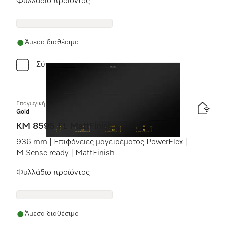
Φυλλάδιο προϊόντος
Άμεσα διαθέσιμο
Σύγκριση
Επαγωγική εστία με χειριστήρια επί της συσκευής
Gold
KM 8595 FL MattFinish
936 mm | Επιφάνειες μαγειρέματος PowerFlex |
M Sense ready | MattFinish
Φυλλάδιο προϊόντος
Άμεσα διαθέσιμο