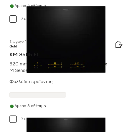
Άμεσα διαθέσιμο
Σύγκριση
Επαγωγική εστία με χειριστήρια επί της συσκευής
Gold
KM 8565 FL
620 mm | Επιφάνειες μαγειρέματος PowerFlex |
M Sense ready
Φυλλάδιο προϊόντος
Άμεσα διαθέσιμο
Σύγκριση