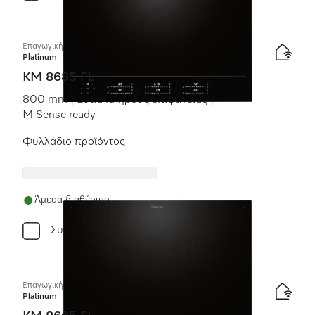
Επαγωγική εστία με χειριστήρια επί της συσκευής
Platinum
KM 8685 FL
800 mm | Εστία πλήρους επιφάνειας |
M Sense ready
Φυλλάδιο προϊόντος
Άμεσα διαθέσιμο
Σύγκριση
Επαγωγική εστία με χειριστήρια επί της συσκευής
Platinum