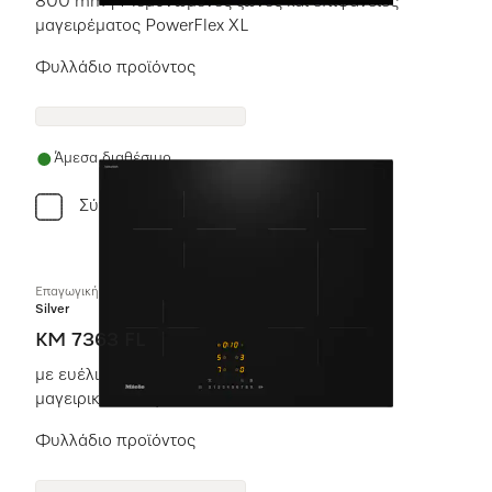
800 mm | Μεμονωμένες ζώνες και επιφάνειες
μαγειρέματος PowerFlex XL
Φυλλάδιο προϊόντος
Άμεσα διαθέσιμο
Σύγκριση
Επαγωγική εστία με χειριστήρια επί της συσκευής
Silver
KM 7363 FL
με ευέλικτη περιοχή μαγειρέματος για μεγάλα
μαγειρικά σκεύη
Φυλλάδιο προϊόντος