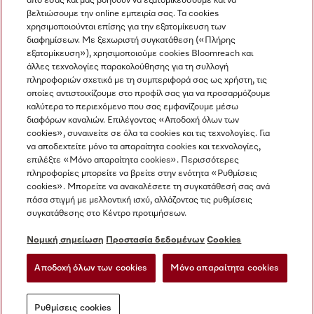
από εσάς και μας βοηθούν να εξατομικεύσουμε και να
βελτιώσουμε την online εμπειρία σας. Τα cookies
χρησιμοποιούνται επίσης για την εξατομίκευση των
διαφημίσεων. Με ξεχωριστή συγκατάθεση («Πλήρης
εξατομίκευση»), χρησιμοποιούμε cookies Bloomreach και
Miele στο Instagram
Miele στο Facebook
Miele στο Youtube
άλλες τεχνολογίες παρακολούθησης για τη συλλογή
πληροφοριών σχετικά με τη συμπεριφορά σας ως χρήστη, τις
οποίες αντιστοιχίζουμε στο προφίλ σας για να προσαρμόζουμε
καλύτερα το περιεχόμενο που σας εμφανίζουμε μέσω
διαφόρων καναλιών. Επιλέγοντας «Αποδοχή όλων των
cookies», συναινείτε σε όλα τα cookies και τις τεχνολογίες. Για
Η εταιρεία μας
να αποδεχτείτε μόνο τα απαραίτητα cookies και τεχνολογίες,
επιλέξτε «Μόνο απαραίτητα cookies». Περισσότερες
Όροι και Προϋποθέσεις
πληροφορίες μπορείτε να βρείτε στην ενότητα «Ρυθμίσεις
Προστασία δεδομένων
cookies». Μπορείτε να ανακαλέσετε τη συγκατάθεσή σας ανά
Όροι Χρήσης
πάσα στιγμή με μελλοντική ισχύ, αλλάζοντας τις ρυθμίσεις
συγκατάθεσης στο Κέντρο προτιμήσεων.
Δήλωση Προσβασιμότητας
Νόμος για τις ψηφιακές υπηρεσίες
Νομική σημείωση
Προστασία δεδομένων
Cookies
Φόρμα Υπαναχώρησης
Αποδοχή όλων των cookies
Μόνο απαραίτητα cookies
Ρυθμίσεις cookies
Ρυθμίσεις cookies