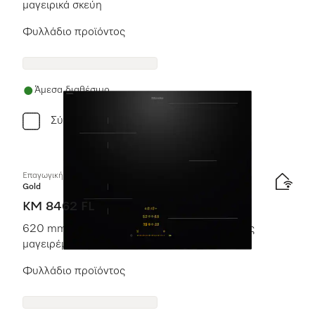
μαγειρικά σκεύη
Φυλλάδιο προϊόντος
Άμεσα διαθέσιμο
Σύγκριση
Επαγωγική εστία με χειριστήρια επί της συσκευής
Gold
KM 8462 FL
620 mm | Μεμονωμένες ζώνες και επιφάνειες
μαγειρέματος PowerFlex
Φυλλάδιο προϊόντος