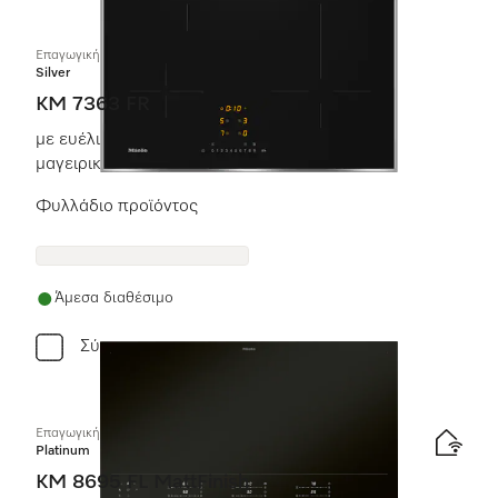
Επαγωγική εστία με χειριστήρια επί της συσκευής
Silver
KM 7363 FR
με ευέλικτη περιοχή μαγειρέματος για μεγάλα
μαγειρικά σκεύη
Φυλλάδιο προϊόντος
Άμεσα διαθέσιμο
Σύγκριση
Επαγωγική εστία με χειριστήρια επί της συσκευής
Platinum
KM 8695 FL MattFinish