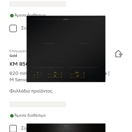
Άμεσα διαθέσιμο
Σύγκριση
Επαγωγική εστία με χειριστήρια επί της συσκευής
Gold
KM 8565 FL MattFinish
620 mm | Επιφάνειες μαγειρέματος PowerFlex |
M Sense ready | MattFinish
Φυλλάδιο προϊόντος
Άμεσα διαθέσιμο
Σύγκριση