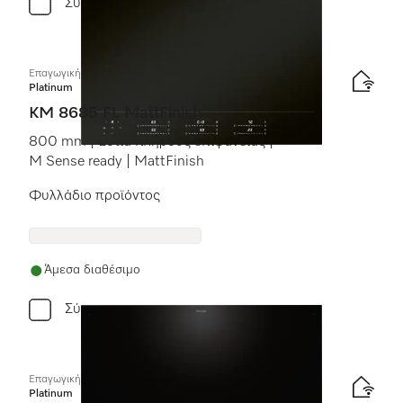
Σύγκριση
Επαγωγική εστία με χειριστήρια επί της συσκευής
Platinum
KM 8685 FL MattFinish
800 mm | Εστία πλήρους επιφάνειας |
M Sense ready | MattFinish
Φυλλάδιο προϊόντος
Άμεσα διαθέσιμο
Σύγκριση
Επαγωγική εστία με χειριστήρια επί της συσκευής
Platinum