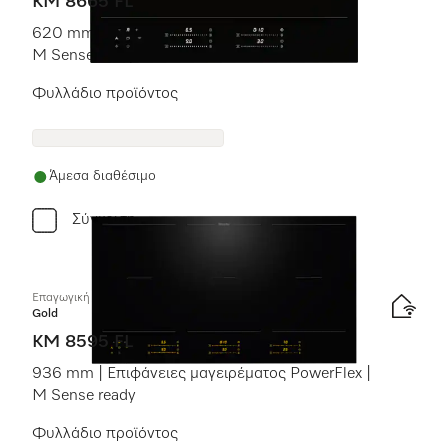
KM 8665 FL
620 mm | Εστία πλήρους επιφάνειας |
M Sense ready
Φυλλάδιο προϊόντος
Άμεσα διαθέσιμο
Σύγκριση
Επαγωγική εστία με χειριστήρια επί της συσκευής
Gold
KM 8595 FL
936 mm | Επιφάνειες μαγειρέματος PowerFlex |
M Sense ready
Φυλλάδιο προϊόντος