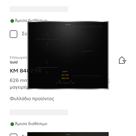
Άμεσα διαθέσιμο
Σύγκριση
Επαγωγική εστία με χειριστήρια επί της συσκευής
Gold
KM 8462 FR
626 mm | Μεμονωμένες ζώνες και επιφάνειες
μαγειρέματος PowerFlex
Φυλλάδιο προϊόντος
Άμεσα διαθέσιμο