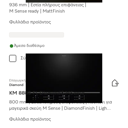
936 mm | Εστία πλήρους επιφάνειας |
M Sense ready | MattFinish
Φυλλάδιο προϊόντος
Άμεσα διαθέσιμο
Σύγκριση
Επαγωγική εστία με χειριστήρια επί της συσκευής
Diamond
KM 8885 FL Diamond&MSense
800 mm | Εστία πλήρους επιφάνειας | Κουπόνι για
μαγειρικά σκεύη M Sense | DiamondFinish | Light
line
Φυλλάδιο προϊόντος