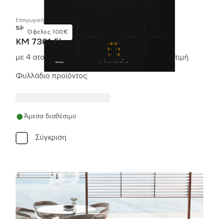
Επαγωγική εστία με χειριστήρια επί της συσκευής
Silver
Όφελος 100€
KM 7361 FL
με 4 ατομικές ζώνες μαγειρέματος σε προσιτή τιμή
Φυλλάδιο προϊόντος
Άμεσα διαθέσιμο
Σύγκριση