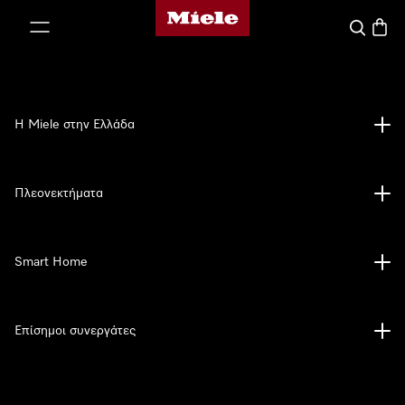
Αρχική σελίδα της Miele
 στο περιεχόμενο
Αναζήτησ
Καλάθ
Η Miele στην Ελλάδα
Πλεονεκτήματα
Smart Home
Επίσημοι συνεργάτες