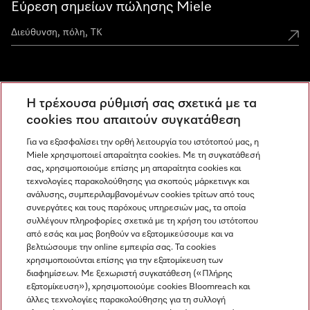
Εύρεση σημείων πώλησης Miele
Miele Experience Centers
Η τρέχουσα ρύθμισή σας σχετικά με τα
Ανακαλύψτε τα Miele Experience Center
cookies που απαιτούν συγκατάθεση
Για να εξασφαλίσει την ορθή λειτουργία του ιστότοπού μας, η
Miele χρησιμοποιεί απαραίτητα cookies. Με τη συγκατάθεσή
Newsletter
σας, χρησιμοποιούμε επίσης μη απαραίτητα cookies και
τεχνολογίες παρακολούθησης για σκοπούς μάρκετινγκ και
ανάλυσης, συμπεριλαμβανομένων cookies τρίτων από τους
συνεργάτες και τους παρόχους υπηρεσιών μας, τα οποία
συλλέγουν πληροφορίες σχετικά με τη χρήση του ιστότοπου
από εσάς και μας βοηθούν να εξατομικεύσουμε και να
βελτιώσουμε την online εμπειρία σας. Τα cookies
χρησιμοποιούνται επίσης για την εξατομίκευση των
διαφημίσεων. Με ξεχωριστή συγκατάθεση («Πλήρης
εξατομίκευση»), χρησιμοποιούμε cookies Bloomreach και
Miele στο Instagram
Miele στο Facebook
Miele στο Youtube
άλλες τεχνολογίες παρακολούθησης για τη συλλογή