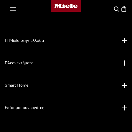
Αρχική σελίδα της Miele
 στο περιεχόμενο
Αναζήτησ
Καλάθ
Η Miele στην Ελλάδα
Πλεονεκτήματα
Smart Home
Επίσημοι συνεργάτες