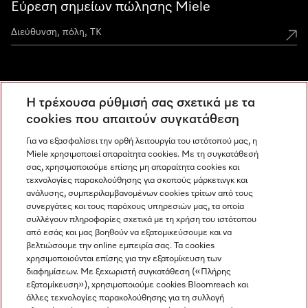
Εύρεση σημείων πώλησης Miele
Miele Experience Centers
Η τρέχουσα ρύθμισή σας σχετικά με τα
Ανακαλύψτε τα Miele Experience Center
cookies που απαιτούν συγκατάθεση
Για να εξασφαλίσει την ορθή λειτουργία του ιστότοπού μας, η
Miele χρησιμοποιεί απαραίτητα cookies. Με τη συγκατάθεσή
Newsletter
σας, χρησιμοποιούμε επίσης μη απαραίτητα cookies και
τεχνολογίες παρακολούθησης για σκοπούς μάρκετινγκ και
ανάλυσης, συμπεριλαμβανομένων cookies τρίτων από τους
συνεργάτες και τους παρόχους υπηρεσιών μας, τα οποία
συλλέγουν πληροφορίες σχετικά με τη χρήση του ιστότοπου
από εσάς και μας βοηθούν να εξατομικεύσουμε και να
βελτιώσουμε την online εμπειρία σας. Τα cookies
χρησιμοποιούνται επίσης για την εξατομίκευση των
διαφημίσεων. Με ξεχωριστή συγκατάθεση («Πλήρης
εξατομίκευση»), χρησιμοποιούμε cookies Bloomreach και
Miele στο Instagram
Miele στο Facebook
Miele στο Youtube
άλλες τεχνολογίες παρακολούθησης για τη συλλογή