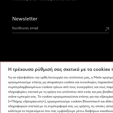
Newsletter
Η τρέχουσα ρύθμισή σας σχετικά με τα cookies
Για να εξασφαλίσει την ορθή λειτουργία του ιστότοπού μας, η Miele χρησι
χρησιμοποιούμε επίσης μη απαραίτητα cookies και τεχνολογίες παρακολού
συμπεριλαμβανομένων cookies τρίτων από τους συνεργάτες και τους παρ
πληροφορίες σχετικά με τη χρήση του ιστότοπου από εσάς και μας βοηθού
online εμπειρία σας. Τα cookies χρησιμοποιούνται επίσης για την εξατο
(«Πλήρης εξατομίκευση»), χρησιμοποιούμε cookies Bloomreach και άλλε
πληροφοριών σχετικά με τη συμπεριφορά σας ως χρήστη, τις οποίες αντι
καλύτερα το περιεχόμενο που σας εμφανίζουμε μέσω διαφόρων καναλιών
Καλέστε έναν ειδικό για εξειδικευμένες