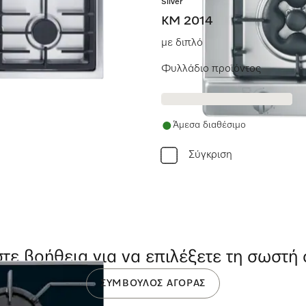
Silver
KM 2014
ευκολία χρήσης.
με διπλό καυστήρα wok για ιδ
Φυλλάδιο προϊόντος
Άμεσα διαθέσιμο
Σύγκριση
τε βοήθεια για να επιλέξετε τη σωστή
ΣΎΜΒΟΥΛΟΣ ΑΓΟΡΆΣ