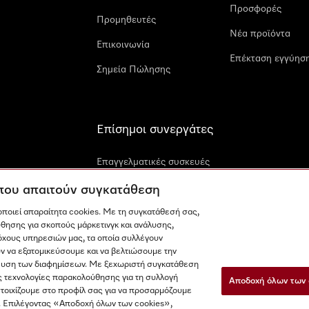
Προσφορές
Προμηθευτές
Νέα προϊόντα
Επικοινωνία
Επέκταση εγγύηση
Σημεία Πώλησης
Επίσημοι συνεργάτες
Επαγγελματικές συσκευές
Miele
 που απαιτούν συγκατάθεση
Miele Marine
μοποιεί απαραίτητα cookies. Με τη συγκατάθεσή σας,
Αρχιτέκτονες και
θησης για σκοπούς μάρκετινγκ και ανάλυσης,
όχους υπηρεσιών μας, τα οποία συλλέγουν
κατασκευαστές
ν να εξατομικεύσουμε και να βελτιώσουμε την
μίκευση των διαφημίσεων. Με ξεχωριστή συγκατάθεση
ς τεχνολογίες παρακολούθησης για τη συλλογή
Αποδοχή όλων των 
στοιχίζουμε στο προφίλ σας για να προσαρμόζουμε
. Επιλέγοντας «Αποδοχή όλων των cookies»,