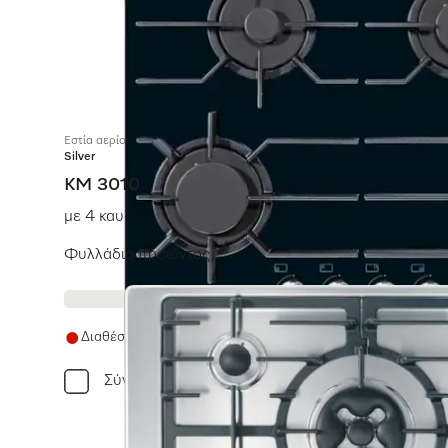
Εστία αερίου
Silver
KM 3010
με 4 καυστήρες
Φυλλάδιο προϊόντος
Διαθέσιμο προς αποστολή σε 21+ ημέρες
Σύγκριση