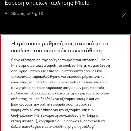
Εύρεση σημείων πώλησης Miele
Miele Experience Centers
Η τρέχουσα ρύθμισή σας σχετικά με τα
Ανακαλύψτε τα Miele Experience Center
cookies που απαιτούν συγκατάθεση
Για να εξασφαλίσει την ορθή λειτουργία του ιστότοπού μας, η
Miele χρησιμοποιεί απαραίτητα cookies. Με τη συγκατάθεσή
Newsletter
σας, χρησιμοποιούμε επίσης μη απαραίτητα cookies και
τεχνολογίες παρακολούθησης για σκοπούς μάρκετινγκ και
ανάλυσης, συμπεριλαμβανομένων cookies τρίτων από τους
συνεργάτες και τους παρόχους υπηρεσιών μας, τα οποία
συλλέγουν πληροφορίες σχετικά με τη χρήση του ιστότοπου
από εσάς και μας βοηθούν να εξατομικεύσουμε και να
βελτιώσουμε την online εμπειρία σας. Τα cookies
χρησιμοποιούνται επίσης για την εξατομίκευση των
διαφημίσεων. Με ξεχωριστή συγκατάθεση («Πλήρης
εξατομίκευση»), χρησιμοποιούμε cookies Bloomreach και
Miele στο Instagram
Miele στο Facebook
Miele στο Youtube
άλλες τεχνολογίες παρακολούθησης για τη συλλογή