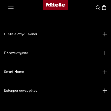
Αρχική σελίδα της Miele
 στο περιεχόμενο
Αναζήτησ
Καλάθ
Η Miele στην Ελλάδα
Πλεονεκτήματα
Smart Home
Επίσημοι συνεργάτες