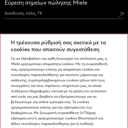
Εύρεση σημείων πώλησης Miele
Miele Experience Centers
Η τρέχουσα ρύθμισή σας σχετικά με τα
Ανακαλύψτε τα Miele Experience Center
cookies που απαιτούν συγκατάθεση
Για να εξασφαλίσει την ορθή λειτουργία του ιστότοπού μας, η
Miele χρησιμοποιεί απαραίτητα cookies. Με τη συγκατάθεσή
Newsletter
σας, χρησιμοποιούμε επίσης μη απαραίτητα cookies και
τεχνολογίες παρακολούθησης για σκοπούς μάρκετινγκ και
ανάλυσης, συμπεριλαμβανομένων cookies τρίτων από τους
συνεργάτες και τους παρόχους υπηρεσιών μας, τα οποία
συλλέγουν πληροφορίες σχετικά με τη χρήση του ιστότοπου
από εσάς και μας βοηθούν να εξατομικεύσουμε και να
βελτιώσουμε την online εμπειρία σας. Τα cookies
χρησιμοποιούνται επίσης για την εξατομίκευση των
διαφημίσεων. Με ξεχωριστή συγκατάθεση («Πλήρης
εξατομίκευση»), χρησιμοποιούμε cookies Bloomreach και
Miele στο Instagram
Miele στο Facebook
Miele στο Youtube
άλλες τεχνολογίες παρακολούθησης για τη συλλογή