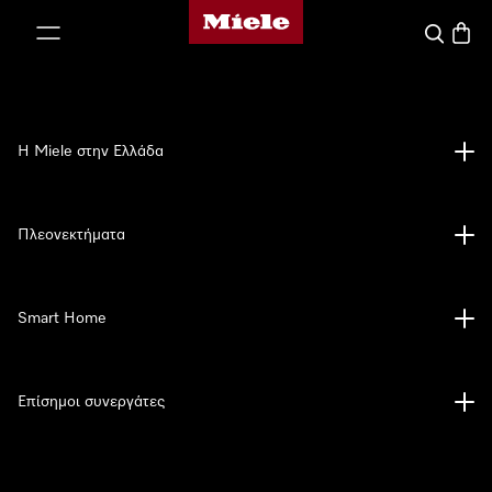
Αρχική σελίδα της Miele
 στο περιεχόμενο
Αναζήτησ
Καλάθ
Η Miele στην Ελλάδα
Πλεονεκτήματα
Smart Home
Επίσημοι συνεργάτες