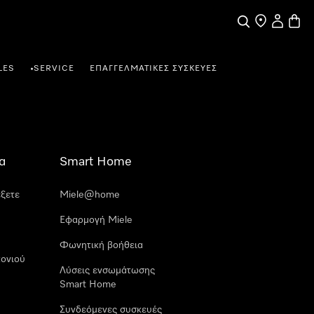
Αναζήτηση
Εύρεση σημε
Ο λογαρι
Καλάθ
LES
SERVICE
ΕΠΑΓΓΕΛΜΑΤΙΚΈΣ ΣΥΣΚΕΥΈΣ
•
α
Smart Home
έξετε
Miele@home
Εφαρμογή Miele
Φωνητική βοήθεια
ονιού
Λύσεις ενσωμάτωσης
Smart Home
Συνδεόμενες συσκευές