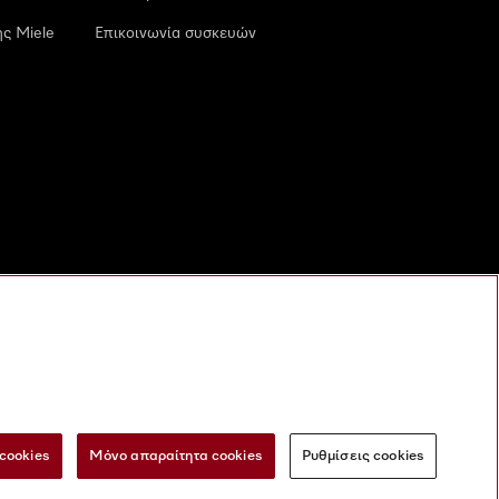
ς Miele
Επικοινωνία συσκευών
cookies
Μόνο απαραίτητα cookies
Ρυθμίσεις cookies
 τις ψηφιακές υπηρεσίες
Φόρμα Υπαναχώρησης