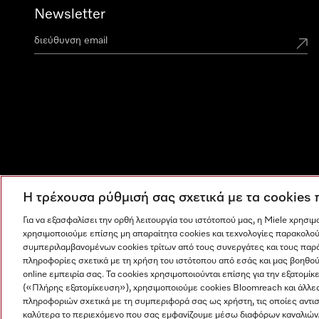
Newsletter
Η τρέχουσα ρύθμισή σας σχετικά με τα cookies
Για να εξασφαλίσει την ορθή λειτουργία του ιστότοπού μας, η Miele χρησι
χρησιμοποιούμε επίσης μη απαραίτητα cookies και τεχνολογίες παρακολού
συμπεριλαμβανομένων cookies τρίτων από τους συνεργάτες και τους παρ
πληροφορίες σχετικά με τη χρήση του ιστότοπου από εσάς και μας βοηθού
online εμπειρία σας. Τα cookies χρησιμοποιούνται επίσης για την εξατο
(«Πλήρης εξατομίκευση»), χρησιμοποιούμε cookies Bloomreach και άλλε
πληροφοριών σχετικά με τη συμπεριφορά σας ως χρήστη, τις οποίες αντι
Η εταιρεία μας
Όροι και Προϋποθέσεις
Προστασία δε
καλύτερα το περιεχόμενο που σας εμφανίζουμε μέσω διαφόρων καναλιών