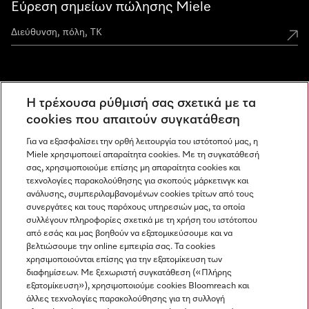
Εύρεση σημείων πώλησης Miele
Miele Experience Centers
Η τρέχουσα ρύθμισή σας σχετικά με τα
Ανακαλύψτε τα Miele Experience Center
cookies που απαιτούν συγκατάθεση
Για να εξασφαλίσει την ορθή λειτουργία του ιστότοπού μας, η
Miele χρησιμοποιεί απαραίτητα cookies. Με τη συγκατάθεσή
Newsletter
σας, χρησιμοποιούμε επίσης μη απαραίτητα cookies και
τεχνολογίες παρακολούθησης για σκοπούς μάρκετινγκ και
ανάλυσης, συμπεριλαμβανομένων cookies τρίτων από τους
συνεργάτες και τους παρόχους υπηρεσιών μας, τα οποία
συλλέγουν πληροφορίες σχετικά με τη χρήση του ιστότοπου
από εσάς και μας βοηθούν να εξατομικεύσουμε και να
βελτιώσουμε την online εμπειρία σας. Τα cookies
χρησιμοποιούνται επίσης για την εξατομίκευση των
διαφημίσεων. Με ξεχωριστή συγκατάθεση («Πλήρης
εξατομίκευση»), χρησιμοποιούμε cookies Bloomreach και
Miele στο Instagram
Miele στο Facebook
Miele στο Youtube
άλλες τεχνολογίες παρακολούθησης για τη συλλογή