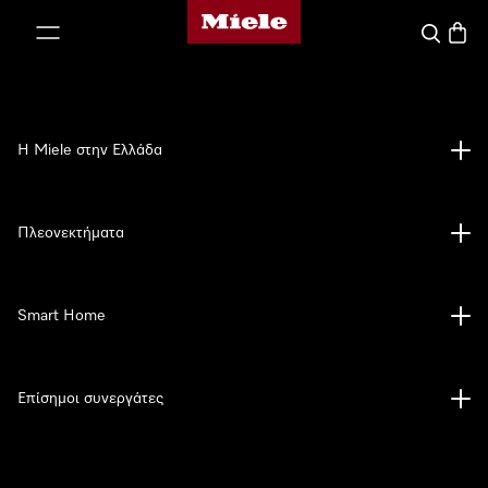
Αρχική σελίδα της Miele
 στο περιεχόμενο
Αναζήτησ
Καλάθ
Η Miele στην Ελλάδα
Πλεονεκτήματα
Smart Home
Επίσημοι συνεργάτες