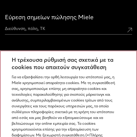
Εύρεση σημείων πώλησης Miele
Miele Experience Centers
Η τρέχουσα ρύθμισή σας σχετικά με τα
Ανακαλύψτε τα Miele Experience Center
cookies που απαιτούν συγκατάθεση
Για να εξασφαλίσει την ορθή λειτουργία του ιστότοπού μας, η
Miele χρησιμοποιεί απαραίτητα cookies. Με τη συγκατάθεσή
Newsletter
σας, χρησιμοποιούμε επίσης μη απαραίτητα cookies και
τεχνολογίες παρακολούθησης για σκοπούς μάρκετινγκ και
ανάλυσης, συμπεριλαμβανομένων cookies τρίτων από τους
συνεργάτες και τους παρόχους υπηρεσιών μας, τα οποία
συλλέγουν πληροφορίες σχετικά με τη χρήση του ιστότοπου
από εσάς και μας βοηθούν να εξατομικεύσουμε και να
βελτιώσουμε την online εμπειρία σας. Τα cookies
χρησιμοποιούνται επίσης για την εξατομίκευση των
διαφημίσεων. Με ξεχωριστή συγκατάθεση («Πλήρης