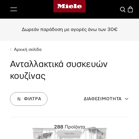
Αρχική σελίδα της Miele
 στο περιεχόμενο
Αναζήτησ
Καλάθ
Δωρεάν παράδοση με αγορές άνω των 30€
Αρχική σελίδα
Ανταλλακτικά συσκευών
κουζίνας
ΦΊΛΤΡΑ
ΔΙΑΘΕΣΙΜΌΤΗΤΑ
288
Προϊόντα