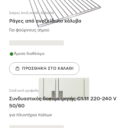
Σχάρες Aνοξ.ατσάλι 324x254
Ράγες από ανοξείδωτο χάλυβα
Για φούρνους ατμού
Άμεσα διαθέσιμο
ΠΡΟΣΘΉΚΗ ΣΤΟ ΚΑΛΆΘΙ
Σύνθ.αντλ.τροφοδοσ C1.11 220-240V 50/60
Συνδυαστικός δοσομετρητής C1.11 220-240 V
50/60
για πλυντήρια πιάτων