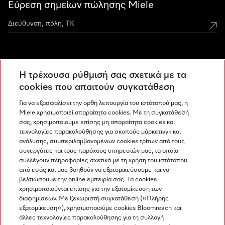
Εύρεση σημείων πώλησης Miele
Miele Experience Centers
Η τρέχουσα ρύθμισή σας σχετικά με τα
Ανακαλύψτε τα Miele Experience Center
cookies που απαιτούν συγκατάθεση
Για να εξασφαλίσει την ορθή λειτουργία του ιστότοπού μας, η
Miele χρησιμοποιεί απαραίτητα cookies. Με τη συγκατάθεσή
Newsletter
σας, χρησιμοποιούμε επίσης μη απαραίτητα cookies και
τεχνολογίες παρακολούθησης για σκοπούς μάρκετινγκ και
ανάλυσης, συμπεριλαμβανομένων cookies τρίτων από τους
συνεργάτες και τους παρόχους υπηρεσιών μας, τα οποία
συλλέγουν πληροφορίες σχετικά με τη χρήση του ιστότοπου
από εσάς και μας βοηθούν να εξατομικεύσουμε και να
βελτιώσουμε την online εμπειρία σας. Τα cookies
χρησιμοποιούνται επίσης για την εξατομίκευση των
διαφημίσεων. Με ξεχωριστή συγκατάθεση («Πλήρης
εξατομίκευση»), χρησιμοποιούμε cookies Bloomreach και
Miele στο Instagram
Miele στο Facebook
Miele στο Youtube
άλλες τεχνολογίες παρακολούθησης για τη συλλογή