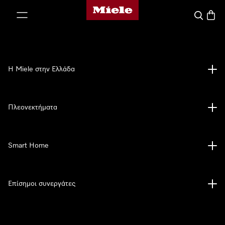
Αρχική σελίδα της Miele
 στο περιεχόμενο
Αναζήτησ
Καλάθ
Η Miele στην Ελλάδα
Πλεονεκτήματα
Smart Home
Επίσημοι συνεργάτες