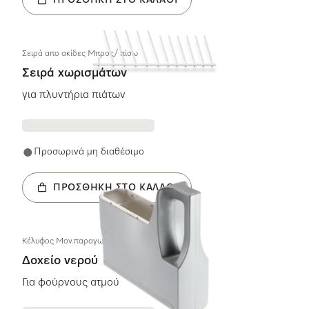
Σειρά απο ακίδες Μπρος/ πίσω
Σειρά χωρισμάτων
για πλυντήρια πιάτων
Προσωρινά μη διαθέσιμο
ΠΡΟΣΘΉΚΗ ΣΤΟ ΚΑΛΆΘΙ
Κέλυφος Μον.παραγωγής ατμού 2,2KW/230V I
Δοχείο νερού
Για φούρνους ατμού