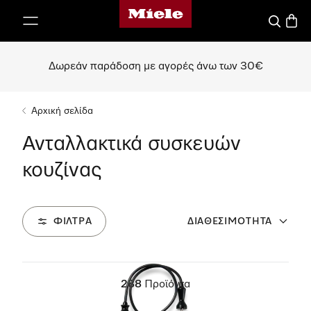
Αρχική σελίδα της Miele
 στο περιεχόμενο
Αναζήτησ
Καλάθ
Δωρεάν παράδοση με αγορές άνω των 30€
Αρχική σελίδα
Ανταλλακτικά συσκευών
κουζίνας
ΦΊΛΤΡΑ
ΔΙΑΘΕΣΙΜΌΤΗΤΑ
288
Προϊόντα