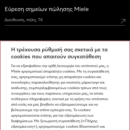
Εύρεση σημείων πώλησης Miele
Miele Experience Centers
Η τρέχουσα ρύθμισή σας σχετικά με τα
Ανακαλύψτε τα Miele Experience Center
cookies που απαιτούν συγκατάθεση
Για να εξασφαλίσει την ορθή λειτουργία του ιστότοπού μας, η
Miele χρησιμοποιεί απαραίτητα cookies. Με τη συγκατάθεσή
Newsletter
σας, χρησιμοποιούμε επίσης μη απαραίτητα cookies και
τεχνολογίες παρακολούθησης για σκοπούς μάρκετινγκ και
ανάλυσης, συμπεριλαμβανομένων cookies τρίτων από τους
συνεργάτες και τους παρόχους υπηρεσιών μας, τα οποία
συλλέγουν πληροφορίες σχετικά με τη χρήση του ιστότοπου
από εσάς και μας βοηθούν να εξατομικεύσουμε και να
βελτιώσουμε την online εμπειρία σας. Τα cookies
χρησιμοποιούνται επίσης για την εξατομίκευση των
διαφημίσεων. Με ξεχωριστή συγκατάθεση («Πλήρης
εξατομίκευση»), χρησιμοποιούμε cookies Bloomreach και
Miele στο Instagram
Miele στο Facebook
Miele στο Youtube