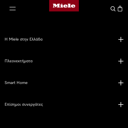
Αρχική σελίδα της Miele
 στο περιεχόμενο
Αναζήτησ
Καλάθ
Η Miele στην Ελλάδα
Πλεονεκτήματα
Smart Home
Επίσημοι συνεργάτες