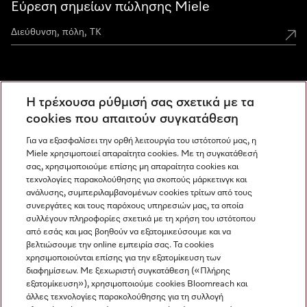
Εύρεση σημείων πώλησης Miele
Miele Experience Centers
Η τρέχουσα ρύθμισή σας σχετικά με τα
Ανακαλύψτε τα Miele Experience Center
cookies που απαιτούν συγκατάθεση
Για να εξασφαλίσει την ορθή λειτουργία του ιστότοπού μας, η
Miele χρησιμοποιεί απαραίτητα cookies. Με τη συγκατάθεσή
Newsletter
σας, χρησιμοποιούμε επίσης μη απαραίτητα cookies και
τεχνολογίες παρακολούθησης για σκοπούς μάρκετινγκ και
ανάλυσης, συμπεριλαμβανομένων cookies τρίτων από τους
συνεργάτες και τους παρόχους υπηρεσιών μας, τα οποία
συλλέγουν πληροφορίες σχετικά με τη χρήση του ιστότοπου
από εσάς και μας βοηθούν να εξατομικεύσουμε και να
βελτιώσουμε την online εμπειρία σας. Τα cookies
χρησιμοποιούνται επίσης για την εξατομίκευση των
διαφημίσεων. Με ξεχωριστή συγκατάθεση («Πλήρης
εξατομίκευση»), χρησιμοποιούμε cookies Bloomreach και
Miele στο Instagram
Miele στο Facebook
Miele στο Youtube
άλλες τεχνολογίες παρακολούθησης για τη συλλογή