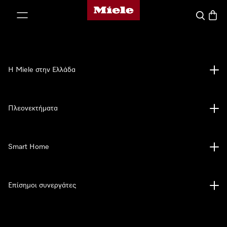
Αρχική σελίδα της Miele
 στο περιεχόμενο
Αναζήτησ
Καλάθ
Η Miele στην Ελλάδα
Πλεονεκτήματα
Smart Home
Επίσημοι συνεργάτες