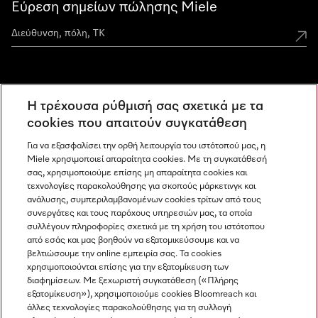
Εύρεση σημείων πώλησης Miele
Miele Experience Centers
Η τρέχουσα ρύθμισή σας σχετικά με τα
Ανακαλύψτε τα Miele Experience Center
cookies που απαιτούν συγκατάθεση
Για να εξασφαλίσει την ορθή λειτουργία του ιστότοπού μας, η
Miele χρησιμοποιεί απαραίτητα cookies. Με τη συγκατάθεσή
Newsletter
σας, χρησιμοποιούμε επίσης μη απαραίτητα cookies και
τεχνολογίες παρακολούθησης για σκοπούς μάρκετινγκ και
ανάλυσης, συμπεριλαμβανομένων cookies τρίτων από τους
συνεργάτες και τους παρόχους υπηρεσιών μας, τα οποία
συλλέγουν πληροφορίες σχετικά με τη χρήση του ιστότοπου
από εσάς και μας βοηθούν να εξατομικεύσουμε και να
βελτιώσουμε την online εμπειρία σας. Τα cookies
χρησιμοποιούνται επίσης για την εξατομίκευση των
διαφημίσεων. Με ξεχωριστή συγκατάθεση («Πλήρης
εξατομίκευση»), χρησιμοποιούμε cookies Bloomreach και
Miele στο Instagram
Miele στο Facebook
Miele στο Youtube
άλλες τεχνολογίες παρακολούθησης για τη συλλογή