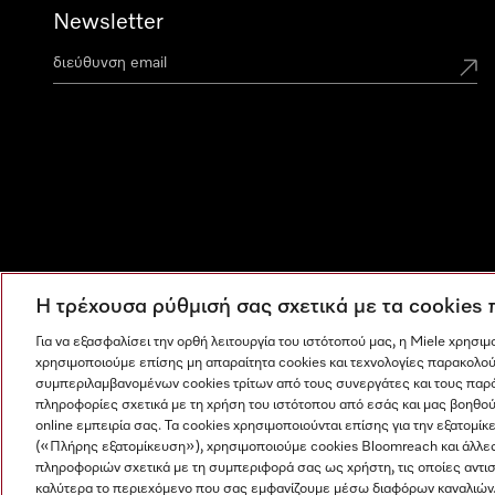
Newsletter
Η τρέχουσα ρύθμισή σας σχετικά με τα cookies
Για να εξασφαλίσει την ορθή λειτουργία του ιστότοπού μας, η Miele χρησι
χρησιμοποιούμε επίσης μη απαραίτητα cookies και τεχνολογίες παρακολού
συμπεριλαμβανομένων cookies τρίτων από τους συνεργάτες και τους παρ
πληροφορίες σχετικά με τη χρήση του ιστότοπου από εσάς και μας βοηθού
online εμπειρία σας. Τα cookies χρησιμοποιούνται επίσης για την εξατο
(«Πλήρης εξατομίκευση»), χρησιμοποιούμε cookies Bloomreach και άλλε
πληροφοριών σχετικά με τη συμπεριφορά σας ως χρήστη, τις οποίες αντι
Η εταιρεία μας
Όροι και Προϋποθέσεις
Προστασία δε
καλύτερα το περιεχόμενο που σας εμφανίζουμε μέσω διαφόρων καναλιών