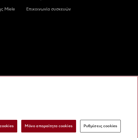
ς Miele
Επικοινωνία συσκευών
cookies
Μόνο απαραίτητα cookies
Ρυθμίσεις cookies
 τις ψηφιακές υπηρεσίες
Φόρμα Υπαναχώρησης