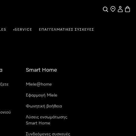
Αναζήτηση
Εύρεση σημε
Ο λογαρι
Καλάθ
LES
SERVICE
ΕΠΑΓΓΕΛΜΑΤΙΚΈΣ ΣΥΣΚΕΥΈΣ
•
α
Smart Home
έξετε
Miele@home
Εφαρμογή Miele
Φωνητική βοήθεια
ονιού
Λύσεις ενσωμάτωσης
Smart Home
Συνδεόμενες συσκευές