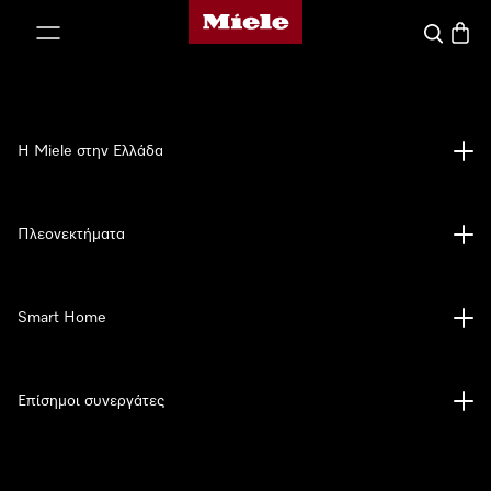
Αρχική σελίδα της Miele
 στο περιεχόμενο
Αναζήτησ
Καλάθ
Η Miele στην Ελλάδα
Πλεονεκτήματα
Smart Home
Επίσημοι συνεργάτες