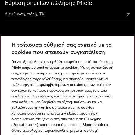
Εύρεση σημείων πώλησης Miele
Miele Experience Centers
Η τρέχουσα ρύθμισή σας σχετικά με τα
Ανακαλύψτε τα Miele Experience Center
cookies που απαιτούν συγκατάθεση
Για να εξασφαλίσει την ορθή λειτουργία του ιστότοπού μας, η
Miele χρησιμοποιεί απαραίτητα cookies. Με τη συγκατάθεσή
Newsletter
σας, χρησιμοποιούμε επίσης μη απαραίτητα cookies και
τεχνολογίες παρακολούθησης για σκοπούς μάρκετινγκ και
ανάλυσης, συμπεριλαμβανομένων cookies τρίτων από τους
συνεργάτες και τους παρόχους υπηρεσιών μας, τα οποία
συλλέγουν πληροφορίες σχετικά με τη χρήση του ιστότοπου
από εσάς και μας βοηθούν να εξατομικεύσουμε και να
βελτιώσουμε την online εμπειρία σας. Τα cookies
χρησιμοποιούνται επίσης για την εξατομίκευση των
διαφημίσεων. Με ξεχωριστή συγκατάθεση («Πλήρης
εξατομίκευση»), χρησιμοποιούμε cookies Bloomreach και
Miele στο Instagram
Miele στο Facebook
Miele στο Youtube
άλλες τεχνολογίες παρακολούθησης για τη συλλογή