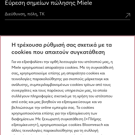
Εύρεση σημείων πώλησης Miele
Miele Experience Centers
Η τρέχουσα ρύθμισή σας σχετικά με τα
Ανακαλύψτε τα Miele Experience Center
cookies που απαιτούν συγκατάθεση
Για να εξασφαλίσει την ορθή λειτουργία του ιστότοπού μας, η
Miele χρησιμοποιεί απαραίτητα cookies. Με τη συγκατάθεσή
Newsletter
σας, χρησιμοποιούμε επίσης μη απαραίτητα cookies και
τεχνολογίες παρακολούθησης για σκοπούς μάρκετινγκ και
ανάλυσης, συμπεριλαμβανομένων cookies τρίτων από τους
συνεργάτες και τους παρόχους υπηρεσιών μας, τα οποία
συλλέγουν πληροφορίες σχετικά με τη χρήση του ιστότοπου
από εσάς και μας βοηθούν να εξατομικεύσουμε και να
βελτιώσουμε την online εμπειρία σας. Τα cookies
χρησιμοποιούνται επίσης για την εξατομίκευση των
διαφημίσεων. Με ξεχωριστή συγκατάθεση («Πλήρης
εξατομίκευση»), χρησιμοποιούμε cookies Bloomreach και
Miele στο Instagram
Miele στο Facebook
Miele στο Youtube
άλλες τεχνολογίες παρακολούθησης για τη συλλογή