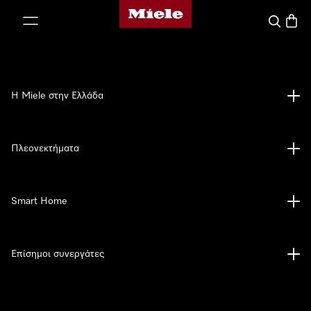
Αρχική σελίδα της Miele
 στο περιεχόμενο
Αναζήτησ
Καλάθ
Η Miele στην Ελλάδα
Πλεονεκτήματα
Smart Home
Επίσημοι συνεργάτες