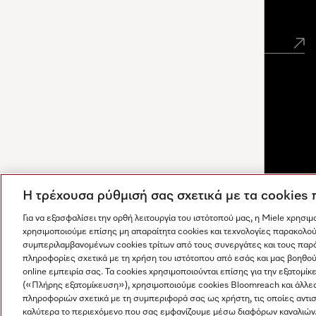
Newsletter
Η τρέχουσα ρύθμισή σας σχετικά με τα cookies
Για να εξασφαλίσει την ορθή λειτουργία του ιστότοπού μας, η Miele χρησι
χρησιμοποιούμε επίσης μη απαραίτητα cookies και τεχνολογίες παρακολού
συμπεριλαμβανομένων cookies τρίτων από τους συνεργάτες και τους παρ
πληροφορίες σχετικά με τη χρήση του ιστότοπου από εσάς και μας βοηθού
online εμπειρία σας. Τα cookies χρησιμοποιούνται επίσης για την εξατο
(«Πλήρης εξατομίκευση»), χρησιμοποιούμε cookies Bloomreach και άλλε
Οι απαντήσεις δημιουργούνται από τεχνητή νοημοσύνη. Ο
πληροφοριών σχετικά με τη συμπεριφορά σας ως χρήστη, τις οποίες αντι
Η εταιρεία μας
Όροι και Προϋποθέσεις
Προστασία δε
βοηθός μας μπορεί να σας βοηθήσει να ανακαλύψετε
καλύτερα το περιεχόμενο που σας εμφανίζουμε μέσω διαφόρων καναλιών