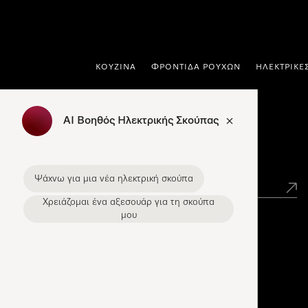
 στο περιεχόμενο
ΚΟΥΖΊΝΑ
ΦΡΟΝΤΊΔΑ ΡΟΎΧΩΝ
ΗΛΕΚΤΡΙΚΈ
AI Βοηθός Ηλεκτρικής Σκούπας
Εύρεση σημείων πώλησης Miele
Ψάχνω για μια νέα ηλεκτρική σκούπα
Χρειάζομαι ένα αξεσουάρ για τη σκούπα
μου
Miele Experience Centers
Ανακαλύψτε τα Miele Experience Center