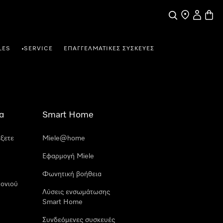
Αναζήτηση
Εύρεση σημε
Ο λογαρι
Καλάθ
LES
SERVICE
ΕΠΑΓΓΕΛΜΑΤΙΚΈΣ ΣΥΣΚΕΥΈΣ
•
α
Smart Home
έξετε
Miele@home
Εφαρμογή Miele
Φωνητική βοήθεια
ονιού
Λύσεις ενσωμάτωσης
Smart Home
Συνδεόμενες συσκευές