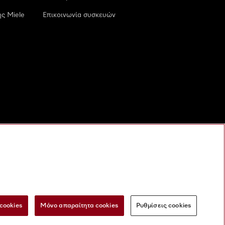
ς Miele
Επικοινωνία συσκευών
cookies
Μόνο απαραίτητα cookies
Ρυθμίσεις cookies
 τις ψηφιακές υπηρεσίες
Φόρμα Υπαναχώρησης