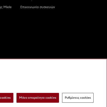
ς Miele
Επικοινωνία συσκευών
cookies
Μόνο απαραίτητα cookies
Ρυθμίσεις cookies
 τις ψηφιακές υπηρεσίες
Φόρμα Υπαναχώρησης