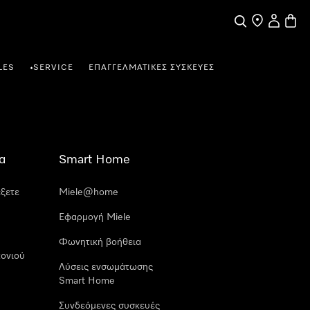
Αναζήτηση
Εύρεση σημε
Ο λογαρι
Καλάθ
LES
SERVICE
ΕΠΑΓΓΕΛΜΑΤΙΚΈΣ ΣΥΣΚΕΥΈΣ
•
α
Smart Home
έξετε
Miele@home
Εφαρμογή Miele
Φωνητική βοήθεια
ονιού
Λύσεις ενσωμάτωσης
Smart Home
Συνδεόμενες συσκευές