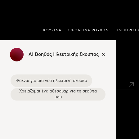
 στο περιεχόμενο
ΚΟΥΖΊΝΑ
ΦΡΟΝΤΊΔΑ ΡΟΎΧΩΝ
ΗΛΕΚΤΡΙΚΈ
AI Βοηθός Ηλεκτρικής Σκούπας
Εύρεση σημείων πώλησης Miele
Ψάχνω για μια νέα ηλεκτρική σκούπα
Χρειάζομαι ένα αξεσουάρ για τη σκούπα
μου
Miele Experience Centers
Ανακαλύψτε τα Miele Experience Center