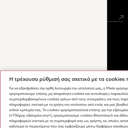
Newsletter
Η τρέχουσα ρύθμισή σας σχετικά με τα cookies
Για να εξασφαλίσει την ορθή λειτουργία του ιστότοπού μας, η Miele χρησι
χρησιμοποιούμε επίσης μη απαραίτητα cookies και τεχνολογίες παρακολού
συμπεριλαμβανομένων cookies τρίτων από τους συνεργάτες και τους παρ
πληροφορίες σχετικά με τη χρήση του ιστότοπου από εσάς και μας βοηθού
online εμπειρία σας. Τα cookies χρησιμοποιούνται επίσης για την εξατο
(«Πλήρης εξατομίκευση»), χρησιμοποιούμε cookies Bloomreach και άλλε
Οι απαντήσεις δημιουργούνται από τεχνητή νοημοσύνη. Ο
πληροφοριών σχετικά με τη συμπεριφορά σας ως χρήστη, τις οποίες αντι
Η εταιρεία μας
Όροι και Προϋποθέσεις
Προστασία δε
βοηθός μας μπορεί να σας βοηθήσει να ανακαλύψετε
καλύτερα το περιεχόμενο που σας εμφανίζουμε μέσω διαφόρων καναλιών