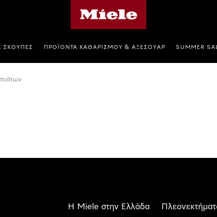
Αρχική σελίδα της Miele
Σ ΣΚΟΎΠΕΣ
ΠΡΟΪΌΝΤΑ ΚΑΘΑΡΙΣΜΟΎ & ΑΞΕΣΟΥΆΡ
SUMMER SA
 πιάτων
Η Miele στην Ελλάδα
Πλεονεκτήματ