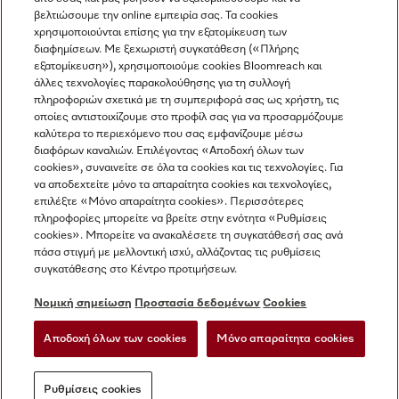
βελτιώσουμε την online εμπειρία σας. Τα cookies
χρησιμοποιούνται επίσης για την εξατομίκευση των
διαφημίσεων. Με ξεχωριστή συγκατάθεση («Πλήρης
εξατομίκευση»), χρησιμοποιούμε cookies Bloomreach και
Miele στο Instagram
Miele στο Facebook
Miele στο Youtube
άλλες τεχνολογίες παρακολούθησης για τη συλλογή
πληροφοριών σχετικά με τη συμπεριφορά σας ως χρήστη, τις
οποίες αντιστοιχίζουμε στο προφίλ σας για να προσαρμόζουμε
καλύτερα το περιεχόμενο που σας εμφανίζουμε μέσω
διαφόρων καναλιών. Επιλέγοντας «Αποδοχή όλων των
cookies», συναινείτε σε όλα τα cookies και τις τεχνολογίες. Για
Η εταιρεία μας
να αποδεχτείτε μόνο τα απαραίτητα cookies και τεχνολογίες,
επιλέξτε «Μόνο απαραίτητα cookies». Περισσότερες
Όροι και Προϋποθέσεις
πληροφορίες μπορείτε να βρείτε στην ενότητα «Ρυθμίσεις
Προστασία δεδομένων
cookies». Μπορείτε να ανακαλέσετε τη συγκατάθεσή σας ανά
Όροι Χρήσης
πάσα στιγμή με μελλοντική ισχύ, αλλάζοντας τις ρυθμίσεις
συγκατάθεσης στο Κέντρο προτιμήσεων.
Δήλωση Προσβασιμότητας
Νόμος για τις ψηφιακές υπηρεσίες
Νομική σημείωση
Προστασία δεδομένων
Cookies
Φόρμα Υπαναχώρησης
Αποδοχή όλων των cookies
Μόνο απαραίτητα cookies
Ρυθμίσεις cookies
Ρυθμίσεις cookies