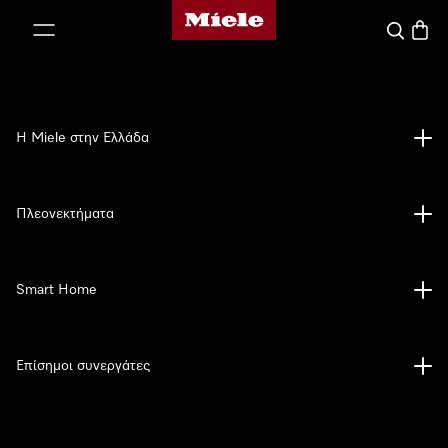
Αρχική σελίδα της Miele
 στο περιεχόμενο
Αναζήτησ
Καλάθ
Η Miele στην Ελλάδα
Πλεονεκτήματα
Smart Home
Επίσημοι συνεργάτες