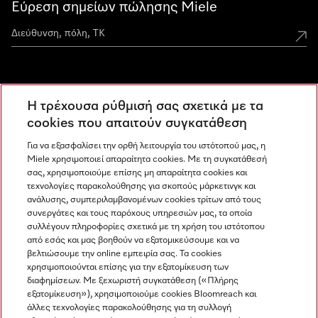
Εύρεση σημείων πώλησης Miele
Miele Experience Centers
Η τρέχουσα ρύθμισή σας σχετικά με τα
Ανακαλύψτε τα Miele Experience Center
cookies που απαιτούν συγκατάθεση
Για να εξασφαλίσει την ορθή λειτουργία του ιστότοπού μας, η
Miele χρησιμοποιεί απαραίτητα cookies. Με τη συγκατάθεσή
Newsletter
σας, χρησιμοποιούμε επίσης μη απαραίτητα cookies και
τεχνολογίες παρακολούθησης για σκοπούς μάρκετινγκ και
ανάλυσης, συμπεριλαμβανομένων cookies τρίτων από τους
συνεργάτες και τους παρόχους υπηρεσιών μας, τα οποία
συλλέγουν πληροφορίες σχετικά με τη χρήση του ιστότοπου
από εσάς και μας βοηθούν να εξατομικεύσουμε και να
βελτιώσουμε την online εμπειρία σας. Τα cookies
χρησιμοποιούνται επίσης για την εξατομίκευση των
διαφημίσεων. Με ξεχωριστή συγκατάθεση («Πλήρης
εξατομίκευση»), χρησιμοποιούμε cookies Bloomreach και
Miele στο Instagram
Miele στο Facebook
Miele στο Youtube
άλλες τεχνολογίες παρακολούθησης για τη συλλογή