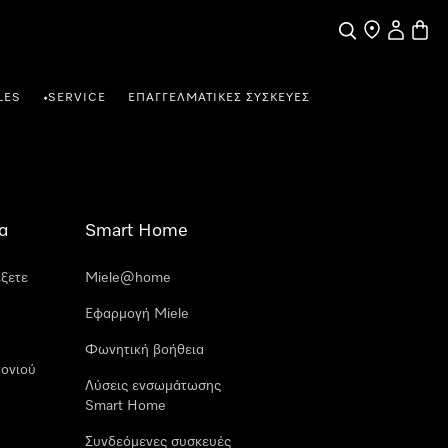
Αναζήτηση
Εύρεση σημε
Ο λογαρι
Καλάθ
LES
SERVICE
ΕΠΑΓΓΕΛΜΑΤΙΚΈΣ ΣΥΣΚΕΥΈΣ
•
α
Smart Home
έξετε
Miele@home
Εφαρμογή Miele
Φωνητική βοήθεια
ονιού
Λύσεις ενσωμάτωσης
Smart Home
Συνδεόμενες συσκευές