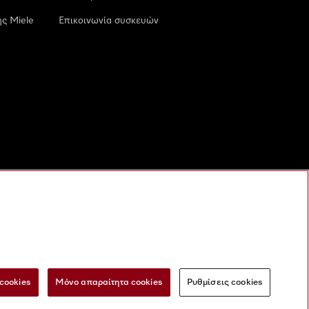
ς Miele
Επικοινωνία συσκευών
cookies
Μόνο απαραίτητα cookies
Ρυθμίσεις cookies
 τις ψηφιακές υπηρεσίες
Φόρμα Υπαναχώρησης