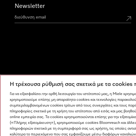
Newsletter
Η τρέχουσα ρύθμισή σας σχετικά με τα cookies
Για να εξασφαλίσει την ορθή λειτουργία του ιστότοπού μας, η Miele χρησι
χρησιμοποιούμε επίσης μη απαραίτητα cookies και τεχνολογίες παρακολού
συμπεριλαμβανομένων cookies τρίτων από τους συνεργάτες και τους παρ
πληροφορίες σχετικά με τη χρήση του ιστότοπου από εσάς και μας βοηθού
online εμπειρία σας. Τα cookies χρησιμοποιούνται επίσης για την εξατο
(«Πλήρης εξατομίκευση»), χρησιμοποιούμε cookies Bloomreach και άλλε
πληροφοριών σχετικά με τη συμπεριφορά σας ως χρήστη, τις οποίες αντι
Η εταιρεία μας
Όροι και Προϋποθέσεις
Προστασία δε
καλύτερα το περιεχόμενο που σας εμφανίζουμε μέσω διαφόρων καναλιών