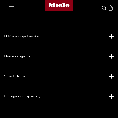
Αρχική σελίδα της Miele
 στο περιεχόμενο
Αναζήτησ
Καλάθ
Η Miele στην Ελλάδα
Πλεονεκτήματα
Smart Home
Επίσημοι συνεργάτες