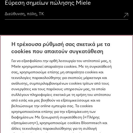
Εύρεση σημείων πώλησης Miele
Miele Experience Centers
Η τρέχουσα ρύθμισή σας σχετικά με τα
Ανακαλύψτε τα Miele Experience Center
cookies που απαιτούν συγκατάθεση
Για να εξασφαλίσει την ορθή λειτουργία του ιστότοπού μας, η
Miele χρησιμοποιεί απαραίτητα cookies. Με τη συγκατάθεσή
Newsletter
σας, χρησιμοποιούμε επίσης μη απαραίτητα cookies και
τεχνολογίες παρακολούθησης για σκοπούς μάρκετινγκ και
ανάλυσης, συμπεριλαμβανομένων cookies τρίτων από τους
συνεργάτες και τους παρόχους υπηρεσιών μας, τα οποία
συλλέγουν πληροφορίες σχετικά με τη χρήση του ιστότοπου
από εσάς και μας βοηθούν να εξατομικεύσουμε και να
βελτιώσουμε την online εμπειρία σας. Τα cookies
χρησιμοποιούνται επίσης για την εξατομίκευση των
διαφημίσεων. Με ξεχωριστή συγκατάθεση («Πλήρης
εξατομίκευση»), χρησιμοποιούμε cookies Bloomreach και
Miele στο Instagram
Miele στο Facebook
Miele στο Youtube
άλλες τεχνολογίες παρακολούθησης για τη συλλογή