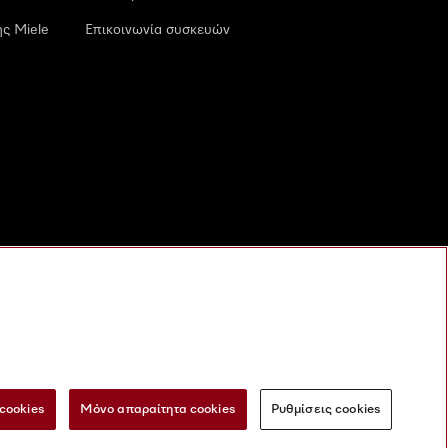
ς Miele
Επικοινωνία συσκευών
cookies
Μόνο απαραίτητα cookies
Ρυθμίσεις cookies
 τις ψηφιακές υπηρεσίες
Φόρμα Υπαναχώρησης