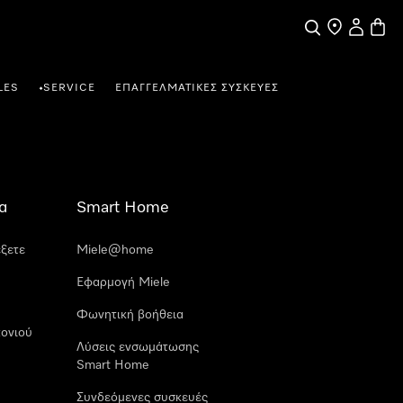
Αναζήτηση
Εύρεση σημε
Ο λογαρι
Καλάθ
LES
SERVICE
ΕΠΑΓΓΕΛΜΑΤΙΚΈΣ ΣΥΣΚΕΥΈΣ
•
α
Smart Home
έξετε
Miele@home
Εφαρμογή Miele
Φωνητική βοήθεια
ονιού
Λύσεις ενσωμάτωσης
Smart Home
Συνδεόμενες συσκευές