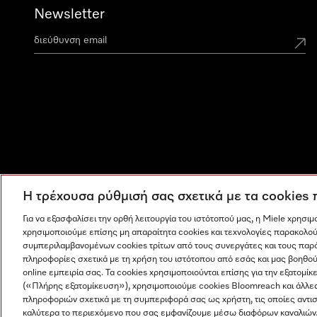
Newsletter
Η τρέχουσα ρύθμισή σας σχετικά με τα cookies
Για να εξασφαλίσει την ορθή λειτουργία του ιστότοπού μας, η Miele χρησι
χρησιμοποιούμε επίσης μη απαραίτητα cookies και τεχνολογίες παρακολού
συμπεριλαμβανομένων cookies τρίτων από τους συνεργάτες και τους παρ
πληροφορίες σχετικά με τη χρήση του ιστότοπου από εσάς και μας βοηθού
online εμπειρία σας. Τα cookies χρησιμοποιούνται επίσης για την εξατο
(«Πλήρης εξατομίκευση»), χρησιμοποιούμε cookies Bloomreach και άλλε
πληροφοριών σχετικά με τη συμπεριφορά σας ως χρήστη, τις οποίες αντι
Η εταιρεία μας
Όροι και Προϋποθέσεις
Προστασία δε
καλύτερα το περιεχόμενο που σας εμφανίζουμε μέσω διαφόρων καναλιών