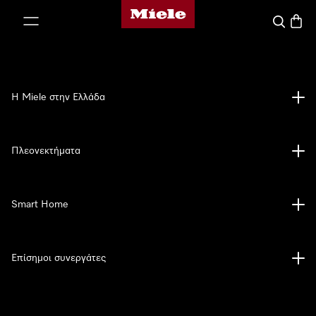
Αρχική σελίδα της Miele
 στο περιεχόμενο
Αναζήτησ
Καλάθ
Η Miele στην Ελλάδα
Πλεονεκτήματα
Smart Home
Επίσημοι συνεργάτες