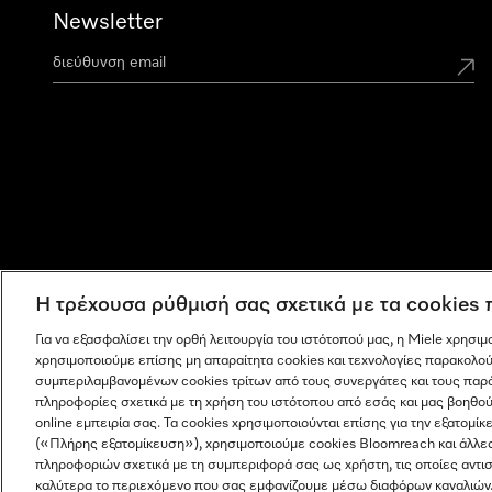
Newsletter
Η τρέχουσα ρύθμισή σας σχετικά με τα cookies
Για να εξασφαλίσει την ορθή λειτουργία του ιστότοπού μας, η Miele χρησι
χρησιμοποιούμε επίσης μη απαραίτητα cookies και τεχνολογίες παρακολού
συμπεριλαμβανομένων cookies τρίτων από τους συνεργάτες και τους παρ
πληροφορίες σχετικά με τη χρήση του ιστότοπου από εσάς και μας βοηθού
online εμπειρία σας. Τα cookies χρησιμοποιούνται επίσης για την εξατο
(«Πλήρης εξατομίκευση»), χρησιμοποιούμε cookies Bloomreach και άλλε
πληροφοριών σχετικά με τη συμπεριφορά σας ως χρήστη, τις οποίες αντι
Η εταιρεία μας
Όροι και Προϋποθέσεις
Προστασία δε
καλύτερα το περιεχόμενο που σας εμφανίζουμε μέσω διαφόρων καναλιών