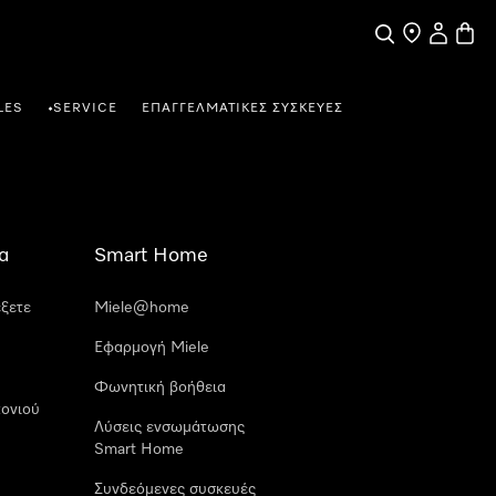
Αναζήτηση
Εύρεση σημε
Ο λογαρι
Καλάθ
LES
SERVICE
ΕΠΑΓΓΕΛΜΑΤΙΚΈΣ ΣΥΣΚΕΥΈΣ
•
α
Smart Home
έξετε
Miele@home
Εφαρμογή Miele
Φωνητική βοήθεια
ονιού
Λύσεις ενσωμάτωσης
Smart Home
Συνδεόμενες συσκευές