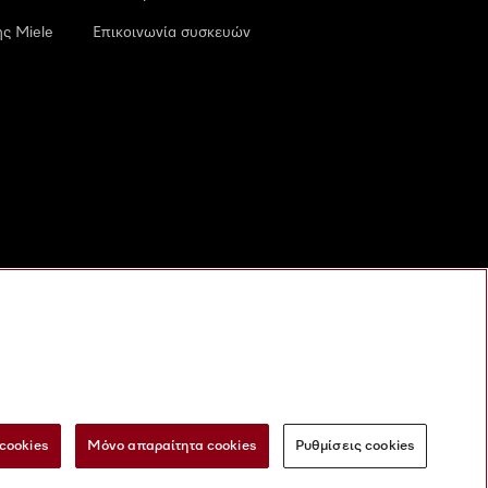
ς Miele
Επικοινωνία συσκευών
cookies
Μόνο απαραίτητα cookies
Ρυθμίσεις cookies
 τις ψηφιακές υπηρεσίες
Φόρμα Υπαναχώρησης