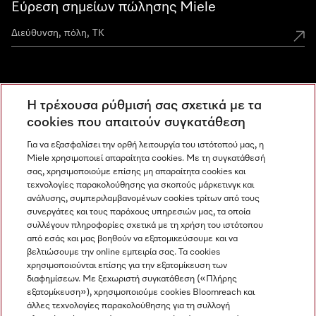
Εύρεση σημείων πώλησης Miele
Miele Experience Centers
Η τρέχουσα ρύθμισή σας σχετικά με τα
Ανακαλύψτε τα Miele Experience Center
cookies που απαιτούν συγκατάθεση
Για να εξασφαλίσει την ορθή λειτουργία του ιστότοπού μας, η
Miele χρησιμοποιεί απαραίτητα cookies. Με τη συγκατάθεσή
Newsletter
σας, χρησιμοποιούμε επίσης μη απαραίτητα cookies και
τεχνολογίες παρακολούθησης για σκοπούς μάρκετινγκ και
ανάλυσης, συμπεριλαμβανομένων cookies τρίτων από τους
συνεργάτες και τους παρόχους υπηρεσιών μας, τα οποία
συλλέγουν πληροφορίες σχετικά με τη χρήση του ιστότοπου
από εσάς και μας βοηθούν να εξατομικεύσουμε και να
βελτιώσουμε την online εμπειρία σας. Τα cookies
χρησιμοποιούνται επίσης για την εξατομίκευση των
διαφημίσεων. Με ξεχωριστή συγκατάθεση («Πλήρης
εξατομίκευση»), χρησιμοποιούμε cookies Bloomreach και
Miele στο Instagram
Miele στο Facebook
Miele στο Youtube
άλλες τεχνολογίες παρακολούθησης για τη συλλογή