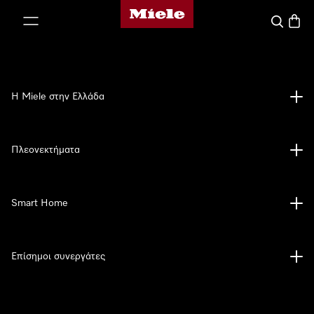
Αρχική σελίδα της Miele
 στο περιεχόμενο
Αναζήτησ
Καλάθ
Η Miele στην Ελλάδα
Πλεονεκτήματα
Smart Home
Επίσημοι συνεργάτες